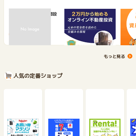
東京スター銀行 口座開設
「CAMEL」 Webセミナ
Funves
+円定期
ー参加※8月22日11時開始
セミナー限定
口座開設で
無料会員登録で
無料会員
4,000
5,000
9,
もっと見る
人気の定番ショップ
楽天市場
Yahoo!ショッピ
電子貸本Renta!
Q
ング
テ