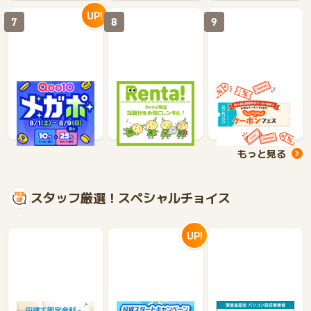
UP!
7
8
9
Qoo10（キューテ
電子貸本Renta!
じゃらんnet
ン）
1%
3.5%
1.2%
0.95%
もっと見る
スタッフ厳選！スペシャルチョイス
UP!