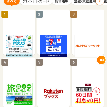
すべて
クレジットカード
総合通販
金融/資産運用
通
1
2
3
楽天市場
Yahoo!ショッピン
au PAY マーケット
グ
（旧：au Wowm
a!）
1%
1%
0.75%
UP!
4
5
6
楽天トラベル
楽天ブックス（楽天
静岡銀行カードロー
BOOKS）
ンSELECA（セレ
カ）
1%
1%
26,250
35,000