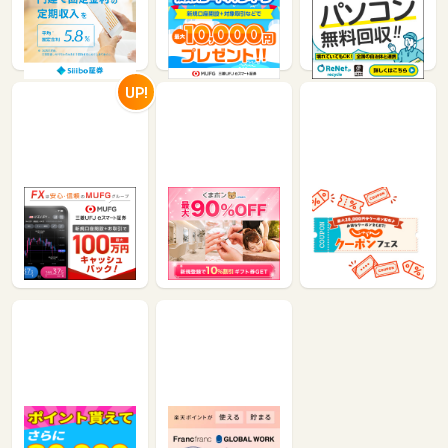
Siiibo証券「おまと
三菱UFJ eスマート
パソコン無料回収<
め債」【100万円以
証券（旧：auカブコ
宅配便回収のリネッ
上投資】
ム証券）【初回取引
ト>
80,000
8,500
300
5,250
100円以上】
UP!
三菱UFJ eスマート
くまポン byGMO
じゃらんnet
証券 FX（旧：auカ
ブコムFX）【初回
3%
1.2%
14,500
取引50万通貨以上】
24,000
WiFi革命セット【最
Rakuten Fashion
大13万円キャッシュ
(楽天ファッション)