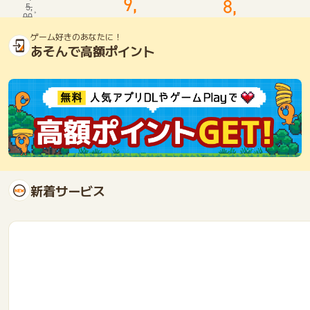
9,
8,
フ
バ
ド
5,
レ
ー
（N
00
0
0
0
キ
イ
L）
2
ゲーム好きのあなたに！
0
0
シ
ー
オ
あそんで高額ポイント
2,
ブ
ツ）
ー
0
0
ル
配
ロ
5
ペ
達
ラ
0
イ
パ
デ
V
ー
ザ
0
i
ト
イ
s
ナ
ン
a
ー
I
募
n
集
f
新着サービス
i
n
i
t
e