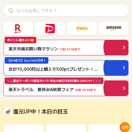
ポイント最大
49.5倍
楽天市場お買い物マラソン
11日 01:59まで
【8/9まで】Qoo10メガポ！
合計10,000円以上購入で500ptプレゼント！？
あと2日
＼＼限定クーポンで毎日おトク! 秋冬の旅行予約が最大20%OFF！／／
楽天トラベル 夏休み&秋旅フェア
20日 09:59まで
還元UP中！本日の目玉
UP!