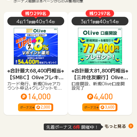
ボーナス報酬は本ページからのみ獲得対象
残り299名
残り297名
4
11
40
13
3
11
40
13
日
時間
分
秒
日
時間
分
秒
※合計最大68,400円相当※
※合計最大81,800円相当※
【SMBC】Oliveフレキシ
【三井住友銀行】Olive口
ブルペイ ゴールド
座開設
カード発行、新規Oliveアカ
口座開設、新規Olive口座開
ウント申込+クレジットモー
設完了
ド（ゴールド）発行完了
14,000
4,400
2,000
3,600
ボーナス➕
ボーナス➕
もっと見る
先着ボーナス
6件
開催中！