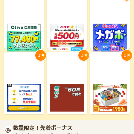
※合計最大81,800円
とくとくBB ドコモ
Qoo10（キューテ
相当※【三井住友銀
光/GMOインターネ
ン）
行】Olive口座開設
ット株式会社
4,400
28,200
1%
0.95%
UP!
UP!
UP!
SBI証券【新規口座
【無料・60秒で終わ
Oisix（おいしっく
開設完了】
る】資産形成に関す
す） おためしセット
るアンケート
1,200
1,200
9,565
675
1,000
17,000
数量限定！先着ボーナス