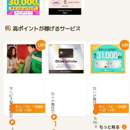
バック】
26,000
3.4%
高ポイントが稼げるサービス
UP!
UP!
U
三
【S
b
井
M
e
住
サ
カ
ー
B
ー
r
友
カ
ビ
ド
ー
C】
E
カ
ス
発
ド
契
行
O
a
ー
発
約・
で
あと
23
日
11
時間
あと
23
日
11
時間
行
l
t
ド
取
40
分
13
秒
40
分
13
秒
で
引
i
s
ゴ
で
5,
v
（ウ
ー
1
95
e
ー
ル
0
もっと見る
1