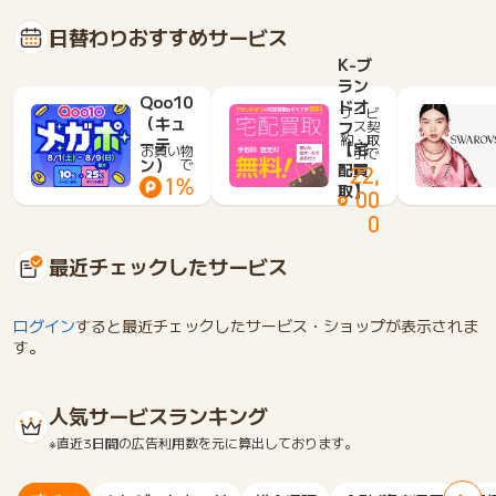
日替わりおすすめサービス
K-ブ
ラン
Qoo10
ドオ
サービ
（キュ
フ
ス契
約・取
ーテ
【宅
お買い物
引で
ン）
で
配買
22,
1%
取】
00
0
最近チェックしたサービス
ログイン
すると最近チェックしたサービス・ショップが表示されま
す。
人気サービスランキング
※直近3日間の広告利用数を元に算出しております。