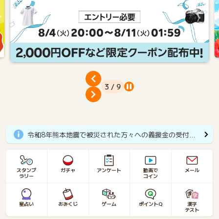
3 / 9
令和8年熊本地震で被災された方々への義援金の受付開始のお知らせ
スタンプ
ガチャ
アンケート
動画で
メール
ラリー
コイン
星占い
おみくじ
ゲーム
ポイントQ
漢字
テスト