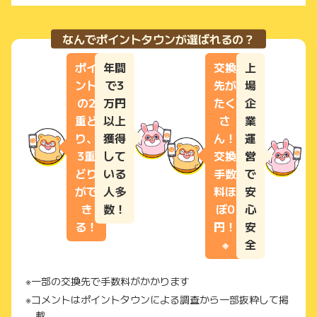
なんでポイントタウンが選ばれるの？
ポイ
年間
交換
上
ント
で3
先が
場
の2
万円
たく
企
重ど
以上
さ
業
り、
獲得
ん！
運
3重
して
交換
営
どり
いる
手数
で
がで
人多
料ほ
安
き
数！
ぼ0
心
る！
円！
安
※
全
一部の交換先で手数料がかかります
コメントはポイントタウンによる調査から一部抜粋して掲
載