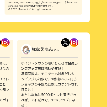
Amazon、Amazon.co.jpおよびAmazon.co.jpのロゴはAmazon.
com, inc.またはその関連会社の商標です。
© 2026 iTunes K.K. All rights reserved.
ななえもん
さん
婦に。
ポイントタウンの凄いところは
会員ラ
けたの
ンクアップを目指しやすい！
承認回数は、モニターも対象だしショ
サイト
ッピングも対象で、1番凄いのは同じ
こと
ショップの承認も回数にカウントされ
と知っ
ること！
あとは半年に5000ポイント獲得でき
のポイ
れば、それだけで、15%アップにな
る！