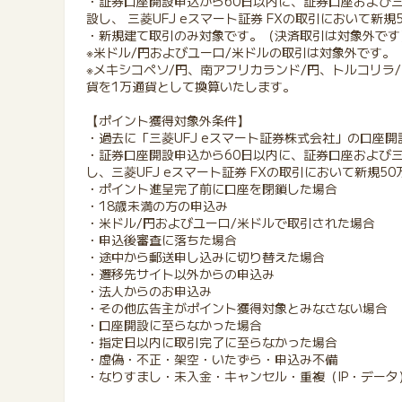
・証券口座開設申込から60日以内に、証券口座および三菱U
設し、 三菱UFJ eスマート証券 FXの取引において新
・新規建て取引のみ対象です。（決済取引は対象外です
※米ドル/円およびユーロ/米ドルの取引は対象外です。
※メキシコペソ/円、南アフリカランド/円、トルコリラ
貨を1万通貨として換算いたします。
【ポイント獲得対象外条件】
・過去に「三菱UFJ eスマート証券株式会社」の口座
・証券口座開設申込から60日以内に、証券口座および三菱U
し、三菱UFJ eスマート証券 FXの取引において新規
・ポイント進呈完了前に口座を閉鎖した場合
・18歳未満の方の申込み
・米ドル/円およびユーロ/米ドルで取引された場合
・申込後審査に落ちた場合
・途中から郵送申し込みに切り替えた場合
・遷移先サイト以外からの申込み
・法人からのお申込み
・その他広告主がポイント獲得対象とみなさない場合
・口座開設に至らなかった場合
・指定日以内に取引完了に至らなかった場合
・虚偽・不正・架空・いたずら・申込み不備
・なりすまし・未入金・キャンセル・重複（IP・データ