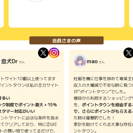
会員さまの声
忠犬Dr
mao
さん
さん
ントサイト10個以上使ってます
妊娠を機に仕事を辞めて専業主
ポイントタウンは私の主力サイト
収入の大幅減で不安な時に見つ
。
が"ポイントタウン"でした。
件多い
普段から利用するショッピング
ンク制度でポイント最大＋15%
を、
ポイントタウンを経由する
スタマー対応がいい
で、さらにポイントがもらえる
イントサイトに必須な条件を高水
た時は衝撃的でした！
全てクリアしており、特に②はE
家計を助けてくれる大事な存在
イトの買い物で使ってるだけで、
ントタウン。