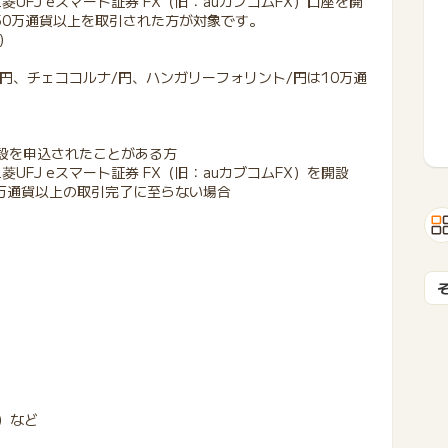
FJ eスマート証券 FX（旧：auカブコムFX）口座を開
規50万通貨以上を取引された方が対象です。
）
/円、チェココルナ/円、ハンガリーフォリント/円は10万通
開設を申込されたことがある方
FJ eスマート証券 FX（旧：auカブコムFX）を開設
50万通貨以上の取引完了に至らない場合
）など