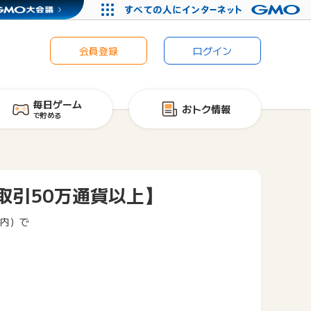
会員登録
ログイン
毎日ゲーム
おトク情報
で貯める
回取引50万通貨以上】
以内）で