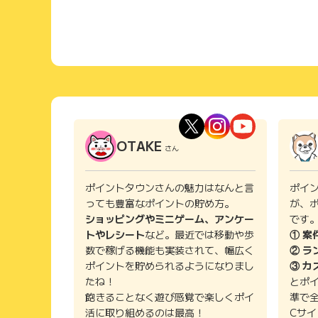
OTAKE
さん
ポイントタウンさんの魅力はなんと言
ポイ
っても豊富なポイントの貯め方。
が、
ショッピングやミニゲーム、アンケー
です
トやレシート
など。最近では移動や歩
① 案
数で稼げる機能も実装されて、幅広く
② ラ
ポイントを貯められるようになりまし
③ カ
たね！
とポ
飽きることなく遊び感覚で楽しくポイ
準で
活に取り組めるのは最高！
Cサ