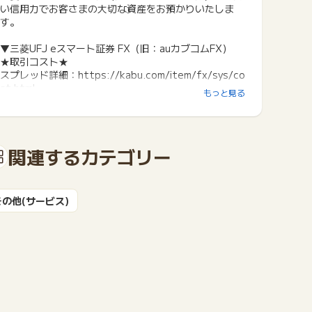
い信用力でお客さまの大切な資産をお預かりいたしま
す。
▼三菱UFJ eスマート証券 FX（旧：auカブコムFX）
★取引コスト★
スプレッド詳細：https://kabu.com/item/fx/sys/co
st.html
もっと見る
★少額から取引可能★
1,000通貨単位(ミニ取引)から取引可能！
★人気のスマホアプリ取引★
関連するカテゴリー
スマホアプリは見やすいレイアウトで使いやすく人気！
デモ取引もできるため、FX初めての方でも安心♪
デモ取引詳細：https://kabu.com/item/fx/sys/dem
o.html
その他(サービス)
★おトクなキャンペーンもたくさん★
https://kabu.com/item/fx/sys/campaign.html