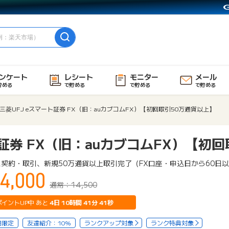
ンケート
レシート
モニター
メール
貯める
で貯める
で貯める
で貯める
三菱UFJ eスマート証券 FX（旧：auカブコムFX）【初回取引50万通貨以上】
ト証券 FX（旧：auカブコムFX）【初
契約・取引、新規50万通貨以上取引完了（FX口座・申込日から60日
4,000
通常：14,500
ポイントUP中 あと
4
日
10
時間
41
分
40
秒
用限定
友達紹介：10%
ランクアップ対象
ランク特典対象