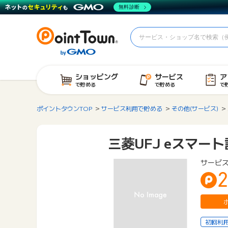
無料診断
ショッピング
サービス
ア
で貯める
で貯める
で
ポイントタウンTOP
サービス利用で貯める
その他(サービス)
三菱UFJ eスマー
サービス
2
初回利