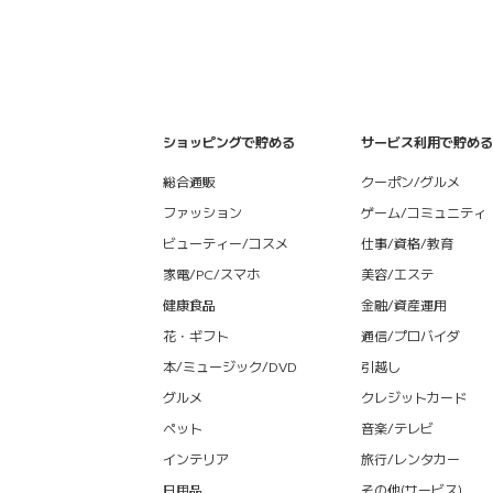
ショッピングで貯める
サービス利用で貯める
総合通販
クーポン/グルメ
ファッション
ゲーム/コミュニティ
ビューティー/コスメ
仕事/資格/教育
家電/PC/スマホ
美容/エステ
健康食品
金融/資産運用
花・ギフト
通信/プロバイダ
本/ミュージック/DVD
引越し
グルメ
クレジットカード
ペット
音楽/テレビ
インテリア
旅行/レンタカー
日用品
その他(サービス)