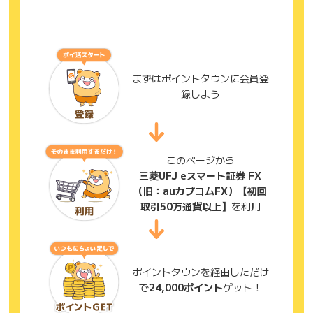
まずはポイントタウンに会員登
録しよう
このページから
三菱UFJ eスマート証券 FX
（旧：auカブコムFX）【初回
取引50万通貨以上】
を利用
ポイントタウンを経由しただけ
で
24,000ポイント
ゲット！