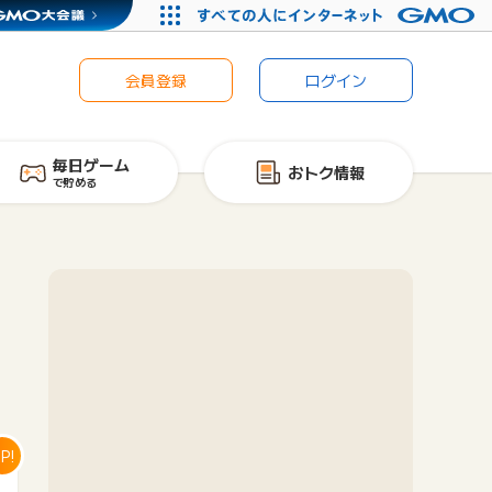
会員登録
ログイン
毎日ゲーム
おトク情報
で貯める
P!