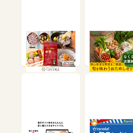
ローカル_三十九雑穀米_
おためしセット販売【
無料アンケート
でぃっしゅぼーや】
その他(ため方)で
サービス予約・申込で
20
1,250
電子ギフト券売買【ベテ
【サッポロビール公式
ルギフト】
OPPIN’ GARAGE 新