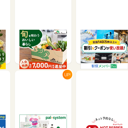
ら
食材宅配サービス申込
駅探メンバーPass
【らでぃっしゅぼーや】
サービス予約・申込で
有料会員登録で
1,200
250
UP!
】H
生協「パルシステム」資
【ホットペッパーグル
作ビ
料請求
メ】レストラン予約