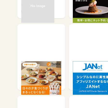
ス]
有料会員登録で
サービス予約・申込で
450
300
ツクリオ
KFCカードプレゼント
ャンペーン
サービス予約・申込で
その他(ため方)で
100
60