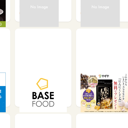
無料会員登録で
無料会員登録で
75
60
キ
「 ベースフード」継続コ
やずや_にんにくしじみ_
ース・スタートセット申
無料モニター
込…
サービス予約・申込で
その他(ため方)で
200
20