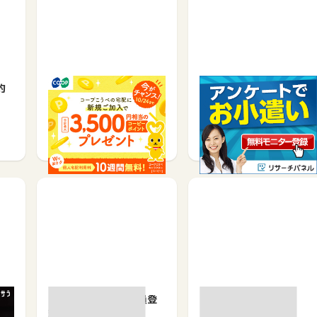
約
コープこうべ【資料請
アンケート募集サイト、
求】
リサーチモニター募集キ
ャン…
資料請求で
無料会員登録で
500
350
250
マイボイス［無料会員登
予約BACK
録］