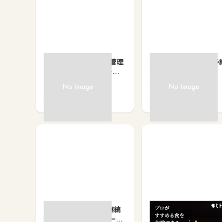
ｽﾏﾎ電池長持ち･快適･管理
楽天ぐるなびネット予
ｱﾌﾟﾘ集 for dバリューパ
ス
有料会員登録で
サービス予約・申込で
600
80
ハッピーパス[2カ月継続
ヒトサラ
時初月無料/550円コー