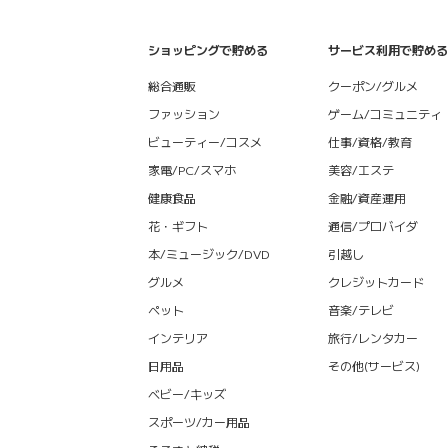
ショッピングで貯める
サービス利用で貯める
総合通販
クーポン/グルメ
ファッション
ゲーム/コミュニティ
ビューティー/コスメ
仕事/資格/教育
家電/PC/スマホ
美容/エステ
健康食品
金融/資産運用
花・ギフト
通信/プロバイダ
本/ミュージック/DVD
引越し
グルメ
クレジットカード
ペット
音楽/テレビ
インテリア
旅行/レンタカー
日用品
その他(サービス)
ベビー/キッズ
スポーツ/カー用品