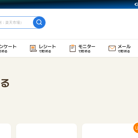
ンケート
レシート
モニター
メール
貯める
で貯める
で貯める
で貯める
る
U