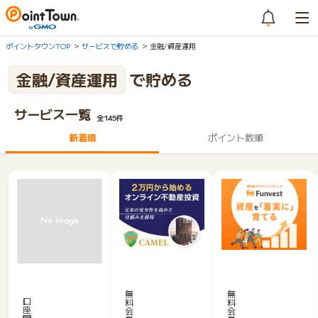
ポイントタウンTOP
サービスで貯める
金融/資産運用
金融/資産運用
で貯める
サービス一覧
全145件
新着順
ポイント数順
「C
F
東
A
u
京
M
n
無
無
ス
口
料
料
E
v
座
タ
会
会
L」
e
開