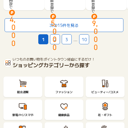
員
員
ー
設
登
登
W
s
で
録
録
銀
e
t
で
で
行
b
4,
口
5,
9,
セ
座
0
次の15件を見る
ミ
0
0
開
ナ
0
設
0
0
ー
1
2
3
…
10
+円
0
参
0
0
定
加
期
※
いつものお買い物をポイントタウン経由にするだけ！
8
ショッピングカテゴリーから探す
月
2
2
日
1
1
総合通販
ファッション
ビューティー/コスメ
時
開
始
セ
家電/PC/スマホ
健康食品
花・ギフト
ミ
ナ