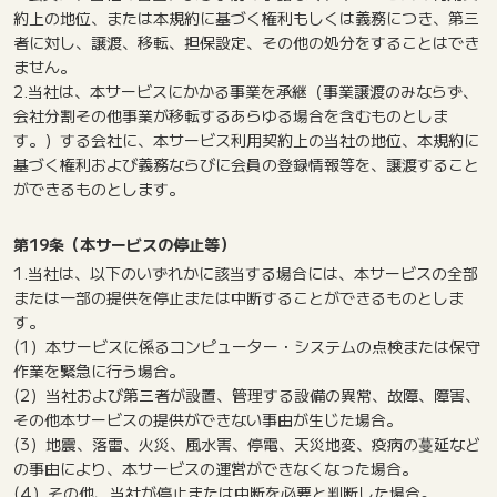
約上の地位、または本規約に基づく権利もしくは義務につき、第三
者に対し、譲渡、移転、担保設定、その他の処分をすることはでき
ません。
2.当社は、本サービスにかかる事業を承継（事業譲渡のみならず、
会社分割その他事業が移転するあらゆる場合を含むものとしま
す。）する会社に、本サービス利用契約上の当社の地位、本規約に
基づく権利および義務ならびに会員の登録情報等を、譲渡すること
ができるものとします。
第19条（本サービスの停止等）
1.当社は、以下のいずれかに該当する場合には、本サービスの全部
または一部の提供を停止または中断することができるものとしま
す。
(1）本サービスに係るコンピューター・システムの点検または保守
作業を緊急に行う場合。
(2）当社および第三者が設置、管理する設備の異常、故障、障害、
その他本サービスの提供ができない事由が生じた場合。
(3）地震、落雷、火災、風水害、停電、天災地変、疫病の蔓延など
の事由により、本サービスの運営ができなくなった場合。
(4）その他、当社が停止または中断を必要と判断した場合。