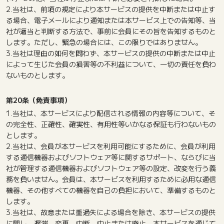
2.当社は、前項の規定により本サービスの提供を中断または中止す
る場合、電子メールにより通知または本サービス上での告知等、当
社が適当と判断する方法で、事前に会員にその旨を告知するものと
します。ただし、緊急の場合には、この限りではありません。
3.当社は理由の如何を問わず、本サービスの提供の中断または中止
によって生じた会員の損害等の不利益について、一切の責任を負わ
ないものとします。
第20条（免責事項）
1.当社は、本サービスにより配信される情報の内容等について、そ
の完全性、正確性、確実性、有用性等いかなる保証も行わないもの
とします。
2.当社は、会員が本サービスを利用可能にするために、会員が利用
する通信機器およびソフトウェア等に関するサポート、ならびに当
社が管理する通信機器およびソフトウェア等の設定、改変を行う義
務を負いません。会員は、本サービスを利用するために必用な通信
機器、その他すべての機器を自己の負担において、準備するものと
します。
3.当社は、故意または重過失による場合を除き、本サービスの提供
に関し、遅滞、変更、中断、中止または廃止、本サービスを通じて