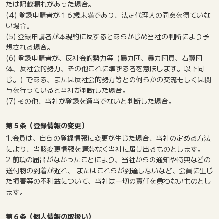
たは記載漏れがあった場合。
(4) 登録申請者が１６歳未満であり、法定代理人の同意を得ていな
い場合。
(5) 登録申請者が本規約に反するとあらかじめ当社の判断により予
想される場合。
(6) 登録申請者が、反社会的勢力等（暴力団、暴力団員、右翼団
体、反社会的勢力、その他これに準ずる者を意味します。以下同
じ。）である、または反社会的勢力等との何らかの交流もしくは関
与を行っていると当社が判断した場合。
(7) その他、当社が登録を適当でないと判断した場合。
第５条（登録情報の変更）
1.会員は、自らの登録情報に変更が生じた場合、当社の定める方法
により、当該変更情報を遅滞なく当社に届け出るものとします。
2.前項の届出がなかったことにより、当社からの通知や特典などの
送付物の到着が遅れ、 またはこれらが到達しないなど、会員に生じ
た損害等の不利益について、当社は一切の責任を負わないものとし
ます。
第６条（個人情報の取扱い）