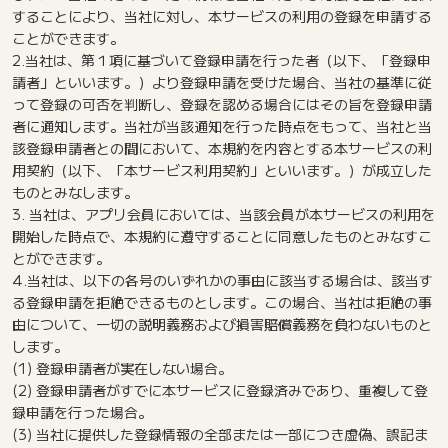
することにより、当社に対し、本サービスの利用の登録を申請する
ことができます。
2.当社は、第１項に基づいて登録申請を行った者（以下、「登録申
請者」といいます。）より登録申請を受けた場合、当社の基準に従
って登録の可否を判断し、登録を認める場合にはその旨を登録申請
者に通知します。当社が当該通知を行った時点をもって、当社と当
該登録申請者との間において、本規約を内容とする本サービスの利
用契約（以下、「本サービス利用契約」といいます。）が成立した
ものとみなします。
3. 当社は、アプリ会員においては、当該会員が本サービスの利用を
開始した時点で、本規約に遵守することに同意したものとみなすこ
とができます。
4.当社は、以下の各号のいずれかの事由に該当する場合は、該当す
る登録申請を拒絶できるものとします。この場合、当社は拒絶の事
由について、一切の説明義務および損害賠償義務を負わないものと
します。
(1) 登録申請者が実在しない場合。
(2) 登録申請者がすでに本サービスに登録済みであり、重複して登
録申請を行った場合。
(3) 当社に提供した登録情報の全部または一部につき虚偽、誤記ま