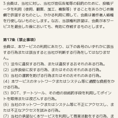
3.会員は、当社に対し、当社が宣伝告知等の目的のために、投稿デ
ータを利用（使用、翻案、加工、複製等）することをあらかじめ無
償で許諾するものとし、かかる利用に際して、会員は著作者人格権
を行使しないものとします。なお、当該権利許諾は、会員が本サー
ビスを退会した後においても、有効に存続するものとします。
第17条（禁止事項）
会員は、本サービスの利用にあたり、以下の各号のいずれかに該当
する行為または該当すると当社が判断する行為をしてはなりませ
ん。
(1）法令に違反する行為、または違反するおそれのある行為。
(2）公序良俗に反する行為、またはそのおそれのある行為。
(3）当社の運営を妨げる行為またはそのおそれのある行為。
(4）本サービスのネットワークまたはシステム等に過度な負担をか
ける行為。
(5）BOT、チートツール、その他の技術的手段を利用してポイン
トを取得または改ざんする行為。
(6）当社のネットワークまたはシステム等に不正にアクセスし、ま
たは不正なアクセスを試みる行為。
(7）当社の承諾なく本サービスを利用して商業活動をする行為、ま