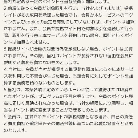
当社が定める一定のポイントを当該会員に加算します。
2.前項に従って会員が対象取引を行い、当社および（または）提携
サイトがその成果を承認した場合でも、会員が本サービスへのログ
インおよびcookieの設定を有効にしていなければ、ポイントは加算
されません。また、会員が提携サイト内で対象取引を連続して行う
際、取引を行う毎に本サービスを経由しない場合、原則としてポイ
ントは加算されません。
3.提携サイトが会員の対象行為を承認しない場合、ポイントは加算
されません。その際、当社はポイントが加算されない理由を会員に
説明する義務を負わないものとします。
4.当社は、会員が当社が推奨する推奨動作環境によらずに本サービ
スを利用して不具合が生じた場合、当該会員に対してポイントを加
算する義務を負わないものとします。
5.当社は、本条各項に定めているルールに従って獲得または取消さ
れたポイントが、プログラムの不具合等により、会員のポイント残
高に正しく反映されなかった場合は、当社の権限により調整し、相
当なポイント数に変更することができるものとします。
6.会員は、加算されたポイントが課税対象となる場合、自己の責任
と費用負担で確定申告その他法令等に基づいた必要な措置をとるも
のとします。