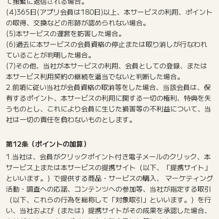
て頻繁に返信される場合。
(4)365日(アプリ会員は180日)以上、本サービスの利用、ポイント
の取得、交換などの形跡が認められない場合。
(5)本サービスの運営を妨害した場合。
(6)過去に本サービスの会員資格の停止または取り消しが行なわれ
ていることが判明した場合。
(7)その他、当社が本サービスの利用、会員としての登録、または
本サービス利用契約の継続を適当でないと判断した場合。
2.前項に従い当社が会員資格の取消等をした場合、当該会員は、保
有するポイント、本サービスの利用に関する一切の権利、特典を失
うものとし、これにより会員に生じた損害等の不利益について、当
社は一切の責任を負わないものとします。
第12条（ポイントの加算）
1.当社は、会員がクリックポイント付き電子メールのクリック、本
サービス上または本サービスの提携サイト（以下、「提携サイト」
といいます。）で提供する商品・サービスの購入、 マーケティング
活動・調査への応諾、コンテンツへの参加等、当社が指定する取引
（以下、これらの行為を総称して「対象取引」といいます。）を行
い、当社および（または）提携サイトがその成果を承認した場合、