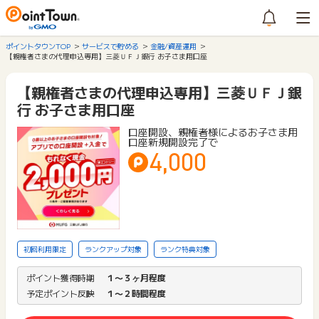
ポイントタウンTOP
サービスで貯める
金融/資産運用
【親権者さまの代理申込専用】三菱ＵＦＪ銀行 お子さま用口座
【親権者さまの代理申込専用】三菱ＵＦＪ銀
行 お子さま用口座
口座開設、​親権者様によるお子さま用
口座新規開設完了で
4,000
初回利用限定
ランクアップ対象
ランク特典対象
ポイント獲得時期
１〜３ヶ月程度
予定ポイント反映
１〜２時間程度