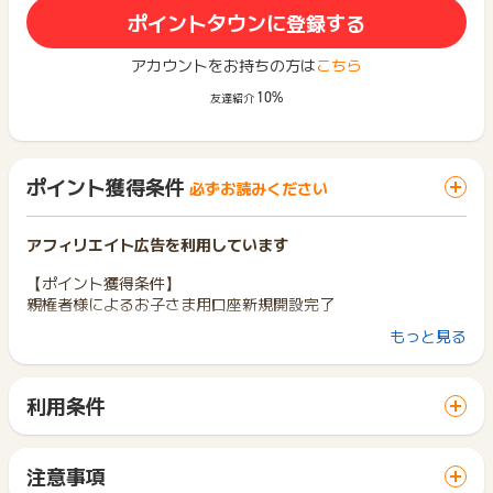
ポイントタウンに登録する
アカウントをお持ちの方は
こちら
10%
友達紹介
ポイント獲得条件
必ずお読みください
アフィリエイト広告を利用しています
【ポイント獲得条件】
親権者様によるお子さま用口座新規開設完了
もっと見る
「スマート口座開設」アプリ経由で口座開設申込後、30日以内
に口座開設した方が対象です。
利用条件
以下全ての条件を満たした方が対象です。
「 口座開設でポイントGET 」ボタンから広告主サイトを訪問
・「三菱ＵＦＪ銀行」にて初めて円普通預金口座の開設申込み
し、ご利用ください。
をされる方
サイトに移動してからお申し込みやお買い物が完了するまでの
・「スマート口座開設」アプリを初めてダウンロードされる方
注意事項
間に、同じブラウザ（※）で他のサイトに移動した場合はポイン
（削除後、改めて本広告からインストールした場合を含みま