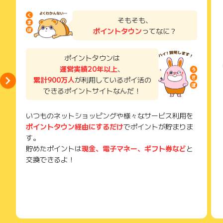
※適用には条件・ご留意事項があります。
くわしくはこちら
をご
ます
お申し込みやお買い物後、利用したサイトから送られる購入完
※アプリでの口座開設時、個人番号（マイナンバー）の届出は不
ご利用から半年以上経過している場合、ポイントに関する調査
確認ください。
了などのメールは、ポイント獲得するまで必ず保管してくださ
そもそも、
要です。届出される場合は、口座開設完了後にスマートマイナ
を承ることができません。
い。
ポイントタウン
ってなに？
ンバーアプリまたは窓口にてお届けをお願いいたします
あらかじめご了承ください。
獲得待ち・獲得失敗の状態でお問い合わせされる際に、該当の
特徴2 お子さま口座への振り込みが便利！
※詳しくは、広告主のホームページ(https://www.bk.mufg.j
メールを送っていただく場合がございます。
親子で三菱ＵＦＪ銀行口座の場合、三菱ＵＦＪダイレクトの利
p/kouza/kodomo/index.html)をご確認ください
そのため、紛失・破棄された場合は対応いたしかねますので、
ポイントタウンは
用で振込手数料は金額・時間帯関係なくいつでも無料です。
ご注意ください。
運営実績20年以上
、
【ポイント獲得対象外条件】
累計900万人
が利用しているポイ活の
(※) SafariやChromeなどwebサイトを表示するアプリのこと
特徴3 お子さま口座の残高確認が便利！
※アプリ経由以外からのお申し込み完了
できるポイントサイトなんだ！
Eco通帳（インターネット通帳）をご利用いただくことで、三
※広告クリックから31日以上の口座開設完了
菱ＵＦＪダイレクトでいつでもお子さまの通帳の入出金明細を
※本キャンペーンページ以外からのお申込み
ご確認いただけます。
いつものネットショッピングや様々なサービス利用を
※既に三菱ＵＦＪ銀行の円普通預金口座を申込済または開設済み
※ご利用にはお子さまの口座でも三菱ＵＦＪダイレクトのご契約
ポイントタウン経由にするだけ
でポイントが貯まりま
の場合
が必要です。お子さまの口座でログインのうえ残高などをご確
※アプリでの口座開設をご利用いただけない場合
す。
以下に該当する方はアプリをご利用いただけません
認ください。
貯めたポイントは
現金、電子マネー、ギフト券など
と
・2つ目以降の口座をご希望の方
交換できるよ！
・法人、屋号付個人事業主口座をご希望の方
・日本国籍以外の方
・国外居住の方
※既に「スマート口座開設」アプリをダウンロードしている場合
※本ページ経由「口座開設」アプリ以外のお申込み（店頭窓口、
店頭タブレット、他のスマートフォンアプリ等）で口座開設し
た場合