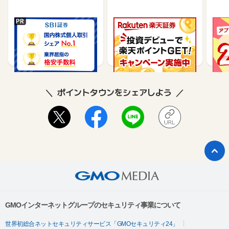
【広告主様の主催キャンペーンについて】
広告主様の主催キャンペーンと異なる場合がございます。
最新のキャンペーンにつきましては、広告主様の公式サイトよ
SBI証券【新規口座開設
楽天証券【総合口座開設
【P
りご確認ください。
完了】
完了】
行】
17,000
7,500
9,565
※本広告は以下に関する調査依頼を一切お受けできません。
ポイントタウンサポートでも対応いたしかねますので、ご了承
のうえご利用ください。
・獲得予定ポイントに反映されない
ポイントタウンをシェアしよう
・非承認理由
※ポイントに関するお問い合わせは、
ポイントタウンのサポート
までお問い合わせください。ポイントについて、広告主に直接
お問い合わせをした場合、ポイント獲得対象外となる場合がご
ざいます。
GMOインターネットグループのセキュリティ事業について
世界初総合ネットセキュリティサービス「GMOセキュリティ24」