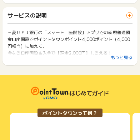
ポイントの獲得の対象となるのは、税抜き・送料抜き価格とな
ト獲得ができません。
す）
ります。
「 口座開設でポイントGET 」ボタンを押した時とサービス・
・「スマート口座開設」アプリ経由で口座開設申込み後、30日
一部のサービスにつきましては、1商品につき10円単位の金額
サービスの説明
お買い物利用時で、デバイス・ブラウザが異なる場合はポイン
以内の口座開設完了に至った方
は切り捨てとなります。
ト獲得ができません。
※15歳未満もしくは中学生の場合、親権者さまの代理申込みが
ポイント獲得が1ポイント未満のものは切り捨てとなり、ポイ
必要です
ント履歴には記載されません。
三菱ＵＦＪ銀行の「スマート口座開設」アプリでの新規普通預
2回以上同じお買い物・サービスをご利用される場合は、毎回
※15歳以上（中学生除く）の場合、ご本人さまによるお申込み
原則として広告主側のポイント等を利用して支払われた金額分
金口座開設でポイントタウンポイント4,000ポイント（4,000
ポイントタウンに戻り、「 口座開設でポイントGET 」ボタン
となり、本広告は対象外となります
につきましては、ポイントタウンのポイント獲得の対象には含
を押してからご利用ください。
円相当）に加えて、
※15歳以上（中学生除く）の方は、
「【三菱ＵＦＪ銀行】普通
まれません。
今なら口座開設＆入金で【現金2,000円】もらえる！
預金口座開設」
の広告からお申し込みください
広告主が運営しているサービスの都合もしくは会員様の都合で
下記の事項に該当する場合、広告主側で対象外とみなし、「獲
もっと見る
※代理申込には以下本人確認書類が必要です
ポイントタウンポイントと合わせて最大6,000円相当もらえ
商品の交換や一部でもキャンセルされた場合、ポイントが無効
得無効」となる可能性があります。
になる可能性もございます。
る！
・同一端末や同一世帯で、繰り返し利用不可のサービス・お買
＜ご本人さま（お子さま）確認書類＞
各サービス・お買い物の獲得ポイントや獲得条件、キャンペー
※特典の受け取りと口座開設には条件・留意事項があります。
い物を複数回ご利用された場合
1点目：マイナンバーカード等
ン期間が予告なしに変更される場合がございますが、ご利用さ
・他のポイントサイトや比較サイト、検索サイトなどを経由し
※詳細は広告主様のホームページをご確認下さい。
＜親権者さま確認書類＞
れた時点の条件が適用されます。
て一度でも同サービス・お買い物を利用されたことがある場合
1点目：マイナンバーカードor運転免許証等
条件を達成しているかどうかは各広告主ではなく、代理店が行
はじめてガイド
ご利用前には、Cookieの削除をおこなっていただくことを推奨
＜お子さま口座の便利な使い方＞
2点目：スマートフォン（ショートメッセージ（SMS）の受け
っているため、広告主はポイントに関する詳細を把握しており
します。
取りができる親権者さまのもの）
ません。
※本人確認書類等は有効期限内のものに限ります
特徴1 お子さま口座の入出金が便利！
そのため、ポイントタウンのポイントに関するお問い合わせを
サービス・お買い物利用時にお電話など2つ以上の申し込み方
ポイントタウンって何？
※運転免許証の裏面備考欄に紙の貼付があるものは、利用できま
広告主様に直接行わないようお願いいたします。
当行ATMなら毎日8時45分～21時まで利用手数料無料（※）！
法がある場合、必ずサイト上のWEBフォームからお申し込みく
せん
掲載中のプログラムの掲載終了日はあくまで予定となってお
ださい。
スーパー普通預金&Eco通帳（インターネット通帳）をご利用い
※住所変更のお手続きがお済みでない方は該当住所変更完了後に
り、急遽終了となる場合がございます。
各サービス・お買い物に掲載されている獲得条件を必ずよくお
ただくことで、上記以外の時間帯も毎日無料でご利用いただけ
お手続きください
広告に遷移しない場合は掲載が終了となっておりポイントが獲
読みください。
ます！
※お申込みのカードは簡易書留郵便（転送不要扱い）でお送りし
得できませんので、ご注意くださいませ。