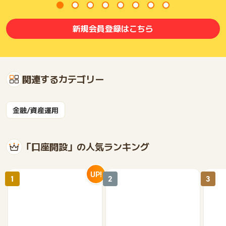
※対象期間内に口座開設完了に至らなかった場合
※お申込み内容に不備がある場合
※ポイント付与時点で口座を解約している場合
新規会員登録はこちら
※スポンサー側に正常な申込みでないと判断された場合
※同一IPからの2回目以降のお申込みの場合
※親子複数名のお子さまなど、複数の口座をお申込みになる場合
には、都度アプリを削除のうえ、再度本広告からインストール
してお進みください
関連するカテゴリー
※トラッキング拒否、IPアドレスの変更、機種変更等によりお申
込情報を特定できない場合
※不備・不正・虚偽・重複・いたずら・キャンセル
金融/資産運用
※三菱ＵＦＪ銀行が主催するキャンペーンのうち、本広告と併用
できないキャンペーン参加（エントリー、特典受領等）してい
る場合
※端末利用環境などにより正常に判定されない場合
「口座開設」の人気ランキング
【広告の使い方】
UP!
1
2
3
広告サイトへアクセス→新規アプリをインストール→「スマー
ト口座開設」アプリ経由で口座開設申込→必要事項を入力→30
日以内の口座開設完了！