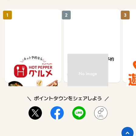
1
2
3
【ホットペッパーグル
楽天ぐるなびネット予約
じゃ
メ】レストラン予約
85
80
ポイントタウンをシェアしよう