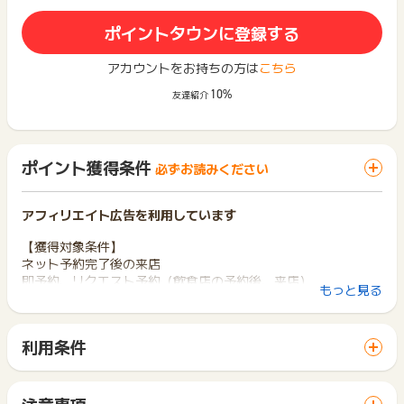
ポイントタウンに登録する
アカウントをお持ちの方は
こちら
10%
友達紹介
ポイント獲得条件
必ずお読みください
アフィリエイト広告を利用しています
【獲得対象条件】
ネット予約完了後の来店
即予約、リクエスト予約（飲食店の予約後、来店）
もっと見る
※電話予約は対象外です。
※ネット予約は、1日1回まで獲得対象です。
利用条件
【獲得対象外条件】
「 申込をしてポイントGET 」ボタンから広告主サイトを訪問
※1日2回以上の予約
し、ご利用ください。
※お食事券を使った予約、スマート幹事くんを使った予約
サイトに移動してからお申し込みやお買い物が完了するまでの
※ホットペッパーグルメスマートフォンアプリからの予約
注意事項