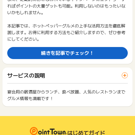
得できませんので、ご注意くださいませ。
ればポイントの大量ゲットも可能。利用しないのはもったいな
お申し込みやお買い物後、利用したサイトから送られる購入完
いかもしれません。
了などのメールは、ポイント獲得するまで必ず保管してくださ
い。
獲得待ち・獲得失敗の状態でお問い合わせされる際に、該当の
本記事では、ホットペッパーグルメの上手な活用方法を徹底解
メールを送っていただく場合がございます。
説します。お得に利用する方法もご紹介しますので、ぜひ参考
そのため、紛失・破棄された場合は対応いたしかねますので、
にしてください。
ご注意ください。
続きを記事でチェック！
(※) SafariやChromeなどwebサイトを表示するアプリのこと
サービスの説明
宴会用の居酒屋からランチ、食べ放題、人気のレストランまで
グルメ情報も満載です！
もっと見る
はじめてガイド