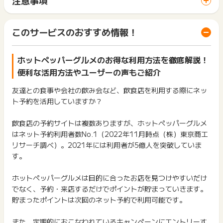
間に、同じブラウザ（※）で他のサイトに移動した場合はポイン
※お食事券のクーポン購入
ポイントの獲得の対象となるのは、税抜き・送料抜き価格とな
ト獲得ができません。
※50%以上割引きのとびきりクーポン特集
ります。
「 申込をしてポイントGET 」ボタンを押した時とサービス・
※「ホットペッパー グルメ」サイトを経由し、「ホットペッパ
一部のサービスにつきましては、1商品につき10円単位の金額
このサービスのおすすめ情報！
お買い物利用時で、デバイス・ブラウザが異なる場合はポイン
ー グルメ」以外のサイトをご利用した場合
は切り捨てとなります。
ト獲得ができません。
※電話予約の場合
ポイント獲得が1ポイント未満のものは切り捨てとなり、ポイ
※虚偽・不正・いたずら・予約キャンセル・来店に至らなかった
ント履歴には記載されません。
ホットペッパーグルメのお得な利用方法を徹底解説！
2回以上同じお買い物・サービスをご利用される場合は、毎回
場合 など
原則として広告主側のポイント等を利用して支払われた金額分
ポイントタウンに戻り、「 申込をしてポイントGET 」ボタン
便利な活用方法やユーザーの声もご紹介
につきましては、ポイントタウンのポイント獲得の対象には含
を押してからご利用ください。
※下記の場合、予約依頼番号にて調査可能です。
まれません。
友達との食事や会社の飲み会など、飲食店を利用する際にネッ
・獲得予定ポイントが反映されない
広告主が運営しているサービスの都合もしくは会員様の都合で
下記の事項に該当する場合、広告主側で対象外とみなし、「獲
ト予約を活用していますか？
・獲得予定ポイントが反映期間後も承認待ちの場合
商品の交換や一部でもキャンセルされた場合、ポイントが無効
得無効」となる可能性があります。
・非承認の理由
になる可能性もございます。
・同一端末や同一世帯で、繰り返し利用不可のサービス・お買
(予約依頼番号はサンクスメール、またはマイページにてご確認
飲食店の予約サイトは複数ありますが、ホットペッパーグルメ
各サービス・お買い物の獲得ポイントや獲得条件、キャンペー
い物を複数回ご利用された場合
ください。)
ン期間が予告なしに変更される場合がございますが、ご利用さ
はネット予約利用者数No.1（2022年11月時点（株）東京商工
・他のポイントサイトや比較サイト、検索サイトなどを経由し
※獲得予定ポイントが反映されない場合は過去1年以内のご注文
れた時点の条件が適用されます。
リサーチ調べ）。2021年には利用者が5億人を突破していま
て一度でも同サービス・お買い物を利用されたことがある場合
日に限り調査可能です。
条件を達成しているかどうかは各広告主ではなく、代理店が行
ご利用前には、Cookieの削除をおこなっていただくことを推奨
す。
っているため、広告主はポイントに関する詳細を把握しており
します。
※ポイントに関するお問い合わせは、
ポイントタウンのサポート
ません。
までお問い合わせください。ポイントについて、広告主に直接
ホットペッパーグルメは目的に合ったお店を見つけやすいだけ
そのため、ポイントタウンのポイントに関するお問い合わせを
サービス・お買い物利用時にお電話など2つ以上の申し込み方
お問い合わせをした場合、ポイント獲得対象外となる場合がご
でなく、予約・来店するだけでポイントが貯まっていきます。
広告主様に直接行わないようお願いいたします。
法がある場合、必ずサイト上のWEBフォームからお申し込みく
ざいます。
掲載中のプログラムの掲載終了日はあくまで予定となってお
貯まったポイントは次回のネット予約で利用可能です。
ださい。
り、急遽終了となる場合がございます。
各サービス・お買い物に掲載されている獲得条件を必ずよくお
広告に遷移しない場合は掲載が終了となっておりポイントが獲
読みください。
また、定期的におこなわれているキャンペーンにエントリーす