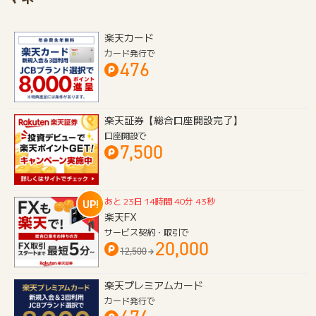
楽天カード
カード発行で
476
楽天証券【総合口座開設完了】
口座開設で
7,500
あと
23
日
14
時間
40
分
43
秒
UP!
楽天FX
サービス契約・取引で
20,000
12,500
楽天プレミアムカード
カード発行で