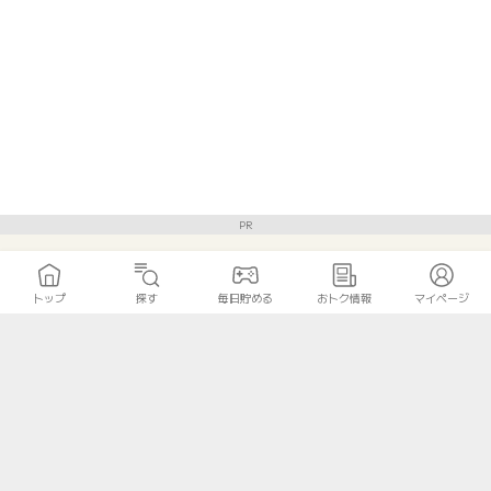
PR
トップ
探す
毎日貯める
おトク情報
マイページ
ポイントタウンをシェアしよう