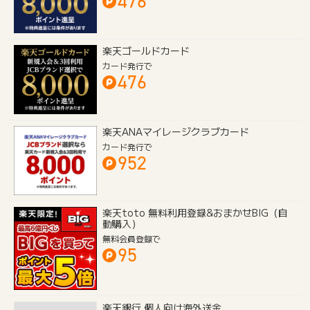
476
楽天ゴールドカード
カード発行で
476
楽天ANAマイレージクラブカード
カード発行で
952
楽天toto 無料利用登録&おまかせBIG（自
動購入）
無料会員登録で
95
楽天銀行 個人向け海外送金