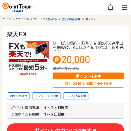
ポイントタウンTOP
サービスで貯める
金融/資産運用
楽天FX
楽天FX
サービス契約・取引、新規のFX専用口
座開設後、60日以内に1lot以上取引完
了で
20,000
通常：12,500
ポイントUP中
あと
23
日
14
時間
14
分
58
秒
初回利用限定
ランクアップ対象
ランク特典対象
ポイント獲得時期
１〜３ヶ月程度
予定ポイント反映
１〜２日程度
ポイントタウンに登録する