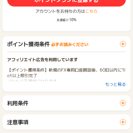
アカウントをお持ちの方は
こちら
10%
友達紹介
ポイント獲得条件
必ずお読みください
アフィリエイト広告を利用しています
【ポイント獲得条件】新規のFX専用口座開設後、60日以内に1l
ot以上取引完了
※1lot=1万通貨になります。
もっと見る
※FX専用口座の開設日確認方法は「ログイン後、マイメニュー
内のお客様情報の設定・変更内の申込が必要なお取引欄」で確
利用条件
認いただけます。
「 サイトへ行ってポイントGET 」ボタンから広告主サイトを
訪問し、ご利用ください。
※ポイント獲得に関するお問い合わせの際には、FX専用口座開
サイトに移動してからお申し込みやお買い物が完了するまでの
設時に付与される【申請番号】が必須です。FX専用口座開設申
注意事項
間に、同じブラウザ（※）で他のサイトに移動した場合はポイン
し込み完了時のメール内に記載しております。
ポイントの獲得の対象となるのは、税抜き・送料抜き価格とな
ト獲得ができません。