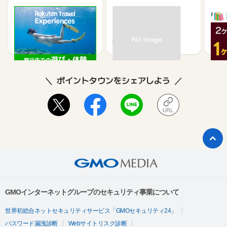
楽天トラベル観光体験
高速バスドットコム
いつ
2.5%
1.3%
ポイントタウンをシェアしよう
GMOインターネットグループのセキュリティ事業について
世界初総合ネットセキュリティサービス「GMOセキュリティ24」
パスワード漏洩診断
Webサイトリスク診断