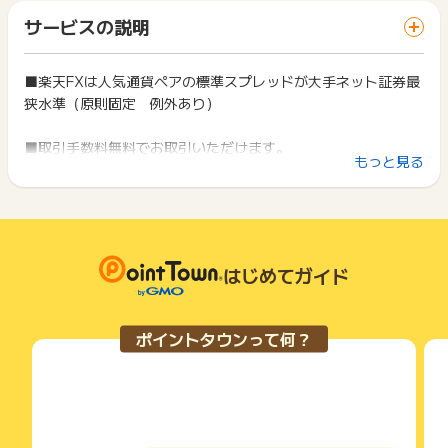
ります。
「 サイトへ行ってポイントGET 」ボタンを押した時とサービ
【ポイント獲得対象外】
一部のサービスにつきましては、1商品につき10円単位の金額
サービスの説明
ス・お買い物利用時で、デバイス・ブラウザが異なる場合はポ
■登録項目に不備があり必要事項が未入力なデータ
は切り捨てとなります。
イント獲得ができません。
■いたずら・なりすまし等の不正登録と判断できるもの、キャ
ポイント獲得が1ポイント未満のものは切り捨てとなり、ポイ
ンセル・重複データ（ユーザー情報・IPアドレス)など
ント履歴には記載されません。
■楽天FXは人気通貨ペアの標準スプレッドが大手ネット証券最
2回以上同じお買い物・サービスをご利用される場合は、毎回
■既にFX専用口座または、総合口座を保有されている方
原則として広告主側のポイント等を利用して支払われた金額分
狭水準（原則固定 例外あり）
ポイントタウンに戻り、「 サイトへ行ってポイントGET 」ボ
■新規FX専用口座開設後、60日以内に1lot以上取引完了に至
につきましては、ポイントタウンのポイント獲得の対象には含
タンを押してからご利用ください。
らなかったデータ
まれません。
■取引手数料無料でお取引いただけます。
広告主が運営しているサービスの都合もしくは会員様の都合で
下記の事項に該当する場合、広告主側で対象外とみなし、「獲
もっと見る
※楽天証券にてiDeCo専用口座のみを現在もっている場合は「既
商品の交換や一部でもキャンセルされた場合、ポイントが無効
得無効」となる可能性があります。
にFX専用口座または総合口座開設済みユーザー」には当てはま
になる可能性もございます。
■スマートフォンでご利用いただけるiSPEED FXやパソコン版
・同一端末や同一世帯で、繰り返し利用不可のサービス・お買
らない為、対象です。
各サービス・お買い物の獲得ポイントや獲得条件、キャンペー
取引ツールMARKETSPEED FXなど取引ツールも充実！！
い物を複数回ご利用された場合
ン期間が予告なしに変更される場合がございますが、ご利用さ
・他のポイントサイトや比較サイト、検索サイトなどを経由し
れた時点の条件が適用されます。
て一度でも同サービス・お買い物を利用されたことがある場合
■～楽天FX新規口座開設プログラム実施中～FX口座開設＋お取
※ポイントに関するお問い合わせは、
ポイントタウンのサポート
条件を達成しているかどうかは各広告主ではなく、代理店が行
はじめてガイド
ご利用前には、Cookieの削除をおこなっていただくことを推奨
までお問い合わせください。ポイントについて、広告主に直接
引でキャッシュバック！
っているため、広告主はポイントに関する詳細を把握しており
します。
お問い合わせをした場合、ポイント獲得対象外となる場合がご
ません。
ざいます。
そのため、ポイントタウンのポイントに関するお問い合わせを
サービス・お買い物利用時にお電話など2つ以上の申し込み方
ポイントタウンって何？
広告主様に直接行わないようお願いいたします。
法がある場合、必ずサイト上のWEBフォームからお申し込みく
掲載中のプログラムの掲載終了日はあくまで予定となってお
ださい。
り、急遽終了となる場合がございます。
各サービス・お買い物に掲載されている獲得条件を必ずよくお
広告に遷移しない場合は掲載が終了となっておりポイントが獲
読みください。
得できませんので、ご注意くださいませ。
お申し込みやお買い物後、利用したサイトから送られる購入完