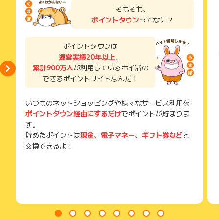
了などのメールは、ポイント獲得するまで必ず保管してくださ
そもそも、
い。
ポイントタウン
ってなに？
獲得待ち・獲得失敗の状態でお問い合わせされる際に、該当の
メールを送っていただく場合がございます。
そのため、紛失・破棄された場合は対応いたしかねますので、
ポイントタウンは
ご注意ください。
運営実績20年以上
、
累計900万人
が利用しているポイ活の
(※) SafariやChromeなどwebサイトを表示するアプリのこと
できるポイントサイトなんだ！
いつものネットショッピングや様々なサービス利用を
ポイントタウン経由にするだけ
でポイントが貯まりま
す。
貯めたポイントは
現金、電子マネー、ギフト券など
と
交換できるよ！