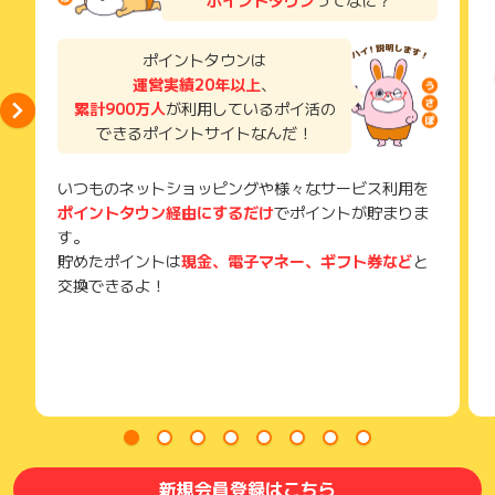
（＝2ヶ月先の宿泊完了(チェックアウト済)までポイント獲得対
獲得待ち・獲得失敗の状態でお問い合わせされる際に、該当の
象となります。）
メールを送っていただく場合がございます。
例：4月中の予約は6月の末日までのチェックアウトが対象。
そのため、紛失・破棄された場合は対応いたしかねますので、
ポイントタウンは
ご注意ください。
運営実績20年以上
、
(5）海外ホテルの予約が獲得対象となる地域は以下の通りとな
ります。
累計900万人
が利用しているポイ活の
(※) SafariやChromeなどwebサイトを表示するアプリのこと
【東アジア】中国(※)・台湾・韓国・香港・マカオ
できるポイントサイトなんだ！
【東南アジア】インドネシア(※)・シンガポール・タイ・フィ
リピン・ベトナム・ミャンマー
いつものネットショッピングや様々なサービス利用を
【北米】ハワイ州・ニューヨーク・サンフランシスコ・サン
ポイントタウン経由にするだけ
でポイントが貯まりま
ノゼ/シリコンバレー
【その他】グアム・サイパン・パラオ
す。
※ 楽天トラベルでご予約いただける全エリアが獲得対象となり
貯めたポイントは
現金、電子マネー、ギフト券など
と
ますが、Booking.com取り扱い地域のご予約は獲得対象外とな
交換できるよ！
ります。
(6)レンタカーについては以下の注意事項をご確認ください。
・通常はご予約した翌々月〜4ヵ月後の間でポイント獲得が確
定しますが、レンタカーについてはご予約した3ヵ月〜4ヵ月後
の間で確定します。
・ご予約の翌月末日までにレンタカーを借りた場合（利用完
了）のみポイント獲得対象となります。
※本広告は以下に関する調査依頼を一切お受けできません。
新規会員登録はこちら