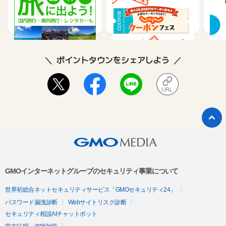
テル
1%
1.2%
2
ポイントタウンをシェアしよう
GMOインターネットグループのセキュリティ事業について
世界初総合ネットセキュリティサービス「GMOセキュリティ24」
パスワード漏洩診断
Webサイトリスク診断
セキュリティ相談AIチャットボット