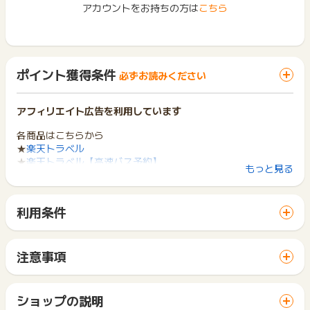
アカウントをお持ちの方は
こちら
ポイント獲得条件
必ずお読みください
アフィリエイト広告を利用しています
各商品はこちらから
★
楽天トラベル
★
楽天トラベル【高速バス予約】
もっと見る
★
楽天トラベル【ANA楽パック】
★
楽天トラベル【JAL楽パック】
★
楽天トラベル【楽パック】
利用条件
★
楽天トラベル【レンタカー予約】
「 サイトへ行ってポイントGET 」ボタンから広告主サイトを
訪問し、ご利用ください。
(1)ポイント獲得対象となるサービスは、以下のサービスとなり
サイトに移動してからお申し込みやお買い物が完了するまでの
ます。
注意事項
間に、同じブラウザ（※）で他のサイトに移動した場合はポイン
・国内宿泊予約
ポイントの獲得の対象となるのは、税抜き・送料抜き価格とな
ト獲得ができません。
・ANA楽パック（ANA航空券＋国内宿泊)
ります。
「 サイトへ行ってポイントGET 」ボタンを押した時とサービ
・JAL楽パック（JAL航空券＋国内宿泊）
一部のサービスにつきましては、1商品につき10円単位の金額
ショップの説明
ス・お買い物利用時で、デバイス・ブラウザが異なる場合はポ
・海外 ホテル
は切り捨てとなります。