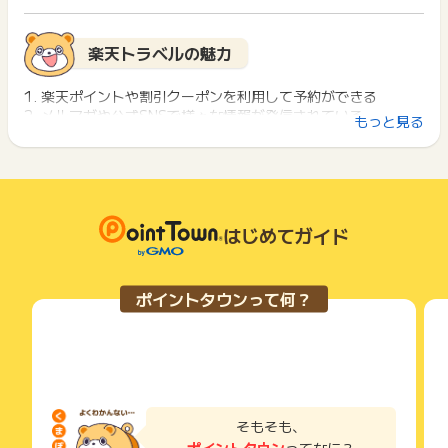
イント獲得ができません。
・海外航空券予約
ポイント獲得が1ポイント未満のものは切り捨てとなり、ポイ
・海外楽パック（海外航空券＋海外宿泊＋α)
ント履歴には記載されません。
2回以上同じお買い物・サービスをご利用される場合は、毎回
楽天トラベルの魅力
・英語サイト（日本国内の施設のみ）
原則として広告主側のポイント等を利用して支払われた金額分
ポイントタウンに戻り、「 サイトへ行ってポイントGET 」ボ
・高速バス予約
につきましては、ポイントタウンのポイント獲得の対象には含
タンを押してからご利用ください。
・レンタカー予約
まれません。
1. 楽天ポイントや割引クーポンを利用して予約ができる
広告主が運営しているサービスの都合もしくは会員様の都合で
2. メルマガや公式SNSで様々な情報が発信されている
下記の事項に該当する場合、広告主側で対象外とみなし、「獲
もっと見る
上記以外はすべて対象外です。
商品の交換や一部でもキャンセルされた場合、ポイントが無効
3. ホテルや航空券、レンタカーなどの検索機能が使いやすい
得無効」となる可能性があります。
になる可能性もございます。
・同一端末や同一世帯で、繰り返し利用不可のサービス・お買
(2)こちらのリンクを経由したご予約（出発、搭乗など）のみポ
各サービス・お買い物の獲得ポイントや獲得条件、キャンペー
い物を複数回ご利用された場合
イント獲得対象となります。
ン期間が予告なしに変更される場合がございますが、ご利用さ
・他のポイントサイトや比較サイト、検索サイトなどを経由し
楽天トラベルとは
（重複申し込みはポイント獲得対象外となります。)
れた時点の条件が適用されます。
て一度でも同サービス・お買い物を利用されたことがある場合
・リピート利用もポイント獲得対象です。
条件を達成しているかどうかは各広告主ではなく、代理店が行
はじめてガイド
ご利用前には、Cookieの削除をおこなっていただくことを推奨
っているため、広告主はポイントに関する詳細を把握しており
楽天トラベルとは楽天が運営するオンライン総合旅行サイトで
します。
(3)ただし、(1)(2)に因らず、以下の場合にはポイント獲得対象
ません。
あり、国内旅行者向けと海外旅行者向けでそれぞれ様々なサー
外となりますのでご注意下さいませ。
そのため、ポイントタウンのポイントに関するお問い合わせを
ビスを提供しています。
サービス・お買い物利用時にお電話など2つ以上の申し込み方
ポイントタウンって何？
・イタズラや重複など、お申し込み内容とした相応しくない入
広告主様に直接行わないようお願いいたします。
国内旅行者にはホテルや旅館の予約・宿泊、旅行ツアー、レン
法がある場合、必ずサイト上のWEBフォームからお申し込みく
力がみられた場合
掲載中のプログラムの掲載終了日はあくまで予定となってお
タカーなどの予約が可能です。
ださい。
・その他楽天トラベルが不正と判断した場合
り、急遽終了となる場合がございます。
海外旅行者には海外のホテルを探す時に様々なタイプの宿泊予
各サービス・お買い物に掲載されている獲得条件を必ずよくお
広告に遷移しない場合は掲載が終了となっておりポイントが獲
約ができます。
読みください。
(4)ポイント獲得対象になるのは、ご予約日から2ヶ月先のご利
得できませんので、ご注意くださいませ。
また、気になる宿泊施設の評価が実際の利用者によって5段階
用日までになります。ご予約日からご利用日までが2ヶ月以上
お申し込みやお買い物後、利用したサイトから送られる購入完
で評価されているため、自分が宿泊する施設を選ぶ時の判断材
の場合には、ポイント獲得対象とはなりません。予めご了承く
了などのメールは、ポイント獲得するまで必ず保管してくださ
料になるのがポイントです。
そもそも、
ださい。
い。
ポイントタウン
ってなに？