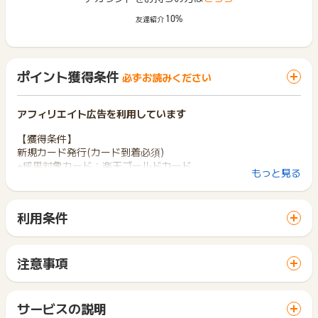
10%
友達紹介
ポイント獲得条件
必ずお読みください
アフィリエイト広告を利用しています
【獲得条件】
新規カード発行(カード到着必須)
※成果対象カード：楽天ゴールドカード
もっと見る
※初めてお申込み後、カード発行が確認できた方のみ対象
(※既に家族カードをお持ちの場合でも、ご本人名義の本カー
ド発行が初めてであれば対象)
利用条件
※広告クリックから24時間以内のお申込み
「 カード発行でポイントGET 」ボタンから広告主サイトを訪
※本サイトに表示されているリンクからのお申込み
問し、ご利用ください。
サイトに移動してからお申し込みやお買い物が完了するまでの
【獲得対象外】
注意事項
間に、同じブラウザ（※）で他のサイトに移動した場合はポイン
・不備・不正・虚偽・重複（IP/住所）・いたずら・キャンセル
ポイントの獲得の対象となるのは、税抜き・送料抜き価格とな
ト獲得ができません。
等に該当すると広告主が判断した場合
ります。
「 カード発行でポイントGET 」ボタンを押した時とサービ
・楽天カード、楽天PINKカード、楽天プレミアムカード、楽天
一部のサービスにつきましては、1商品につき10円単位の金額
サービスの説明
ス・お買い物利用時で、デバイス・ブラウザが異なる場合はポ
ブラックカード、楽天ビジネスカード、楽天銀行カード、楽天
は切り捨てとなります。