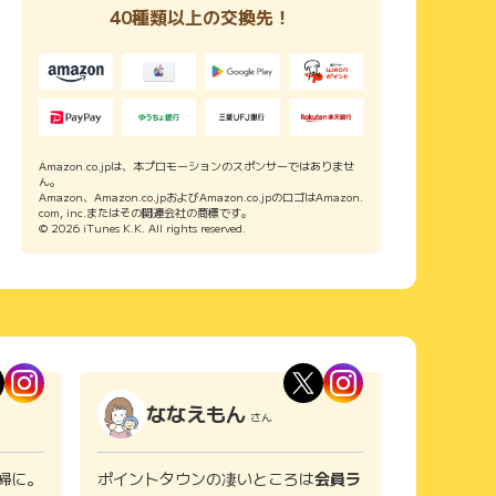
40種類以上の交換先！
dヒッツ
dキッズ
dマガジン
dアニメストア
dヘルスケア
DAZN for docomo
dフォト
ひかりTV for docomo
Amazon.co.jpは、本プロモーションのスポンサーではありませ
ん。
Disney+（ディズニープラス）
Amazon、Amazon.co.jpおよびAmazon.co.jpのロゴはAmazon.
com, inc.またはその関連会社の商標です。
© 2026 iTunes K.K. All rights reserved.
ななえもん
さん
婦に。
ポイントタウンの凄いところは
会員ラ