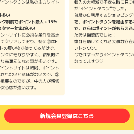
ポイントタウンは私の主力サイト
収入の大幅減で不安な時に見つ
。
が"ポイントタウン"でした。
件多い
普段から利用するショッピング
ンク制度でポイント最大＋15%
を、
ポイントタウンを経由する
スタマー対応がいい
で、さらにポイントがもらえる
イントサイトに必須な条件を高水
た時は衝撃的でした！
全てクリアしており、特に②はE
家計を助けてくれる大事な存在
イトの買い物で使ってるだけで、
ントタウン。
ランクにもなりやすく、結果的に
今ではすっかりポイントタウン
より高還元になる事が多いです。
なってます♡♡
ポイントサイトは結局、ポイント
認されないと意味がないので、③
番重要なのですが、中の人が親切
で安心感が違います。
新規会員登録はこちら