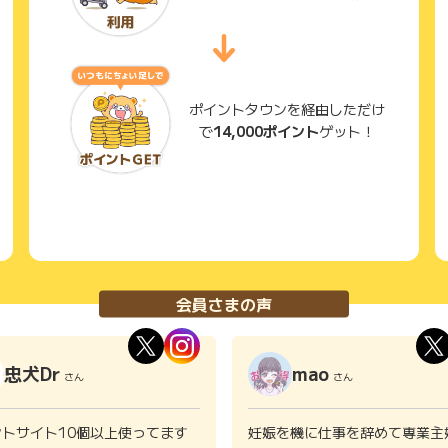
ポイントタウンを経由しただけ
で
14,000ポイント
ゲット！
会員さまの声
忠犬Dr
mao
さん
さん
ントサイト10個以上使ってます
妊娠を機に仕事を辞めて専業主