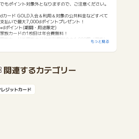
でもポイント対象外となりますので、ご注意ください。
dカード GOLD入会＆利用＆対象の公共料金などすべて
支払いで最大7,000dポイントプレゼント！
※dポイント(期間・用途限定)
家族カードの1枚目は年会費無料！
家族カードで家族のドコモ利用料金も1,000円（税抜）
もっと見る
ごとに税抜金額の10％還元！
家族全員分を一括請求で支払っている場合、dカード G
OLD１枚で全員分が還元対象とはなりません！
カード１契約につき１回線のみ10%ポイント還元の優
関連するカテゴリー
待対象となりますので、家族カードを発行するのをおす
すめいたします。
クレジットカード
●マネックス証券でのdカード積立で最大5.0％還元
※NISA口座以外での積立の場合は還元額は異なります。
※家族カードは対象外です。
●お支払い方法を「dカード GOLD」に設定すると、対
象のドコモ利用料金の1,000円（税抜）ごとに税抜金額
の10％還元！
※1 ドコモ mini/ahamo/irumoを除くドコモケータイ料
金およびahamo光を除くドコモ光ご利用料金をさしま