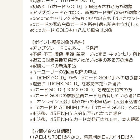
※対象カード：「dカード GOLD」
※初めて「dカード GOLD」に申込みされる方が対象
※アップグレードではなく、新規カード発行のみが対象
※docomoキャリアをお持ちでいない方も「dアカウ
※dカードの家族会員カードを所有(過去所有も含む)し
めてdカード GOLDを申込んだ場合は対象
【ポイント獲得対象外条件】
※アップグレードによるカード発行
※不備･不正･虚偽･重複･架空・いたずら･キャンセル
※過去に対象券種で発行いただいた事のある方の場合
※家族カードの新規申込
※同一ユーザーの2回目以降の申込
※「DCMX GOLD」から「dカード GOLD」への切り替
※過去に「DCMX GOLD」をお持ちだった場合
※dカードGOLD（DCMX GOLD）を現在お持ちの方
※dカード GOLDの家族会員カードを所有している場合
※「オンライン入会」以外からのお申込み（入会申込書
※「dカード PLATINUM」から「dカード GOLD」
※申込後、45日以内に入会に至らなかった場合
※申込後、45日以内にカードが発行されても、本人確
【お問い合わせ期限】
申込日より70日以内かつ、承認判定日より14日以内