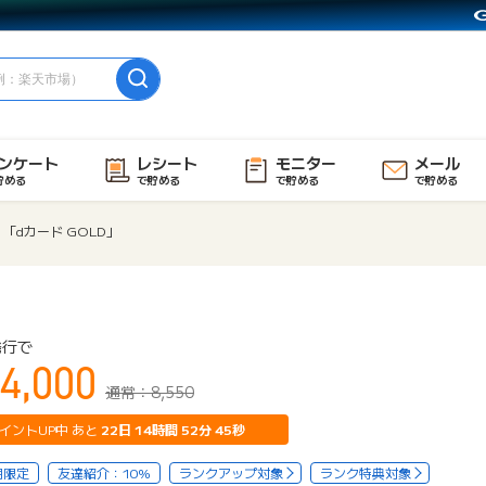
ンケート
レシート
モニター
メール
貯める
で貯める
で貯める
で貯める
「dカード GOLD」
発行で
4,000
通常：8,550
イントUP中 あと
22
日
14
時間
52
分
44
秒
用限定
友達紹介：10%
ランクアップ対象
ランク特典対象