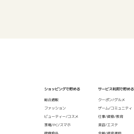
ショッピングで貯める
サービス利用で貯める
総合通販
クーポン/グルメ
ファッション
ゲーム/コミュニティ
ビューティー/コスメ
仕事/資格/教育
家電/PC/スマホ
美容/エステ
健康食品
金融/資産運用