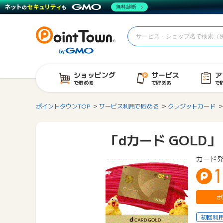
無料診断
ショッピング
サービス
ア
で貯める
で貯める
で
ポイントタウンTOP
サービス利用で貯める
クレジットカード
「dカード GOLD」
カード
1
ポ
初回利