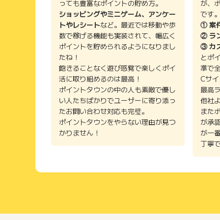
っても豊富なポイントの貯め方。
が、
ショッピングやミニゲーム、アンケー
です
トやレシート
など。最近では移動や歩
① 案
数で稼げる機能も実装されて、幅広く
② ラ
ポイントを貯められるようになりまし
③ カ
たね！
とポ
飽きることなく遊び感覚で楽しくポイ
準で
活に取り組めるのは最高！
Cサ
ポイントタウンの中の人も素敵で優し
最高
い人たちばかりでユーザーに寄り添っ
他社
たお問い合わせ対応も完璧。
また
ポイントタウンをやらない理由が見つ
が承
かりません！
が一
丁寧