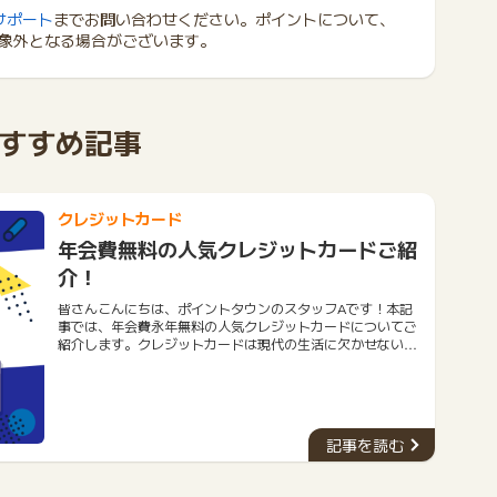
サポート
までお問い合わせください。ポイントについて、
象外となる場合がございます。
すすめ記事
クレジットカード
年会費無料の人気クレジットカードご紹
介！
皆さんこんにちは、ポイントタウンのスタッフAです！本記
事では、年会費永年無料の人気クレジットカードについてご
紹介します。クレジットカードは現代の生活に欠かせないツ
ールとなりました。しかし、年会費がかかるものも多く、経
済的な負担になることもあります。そこで今回は、年会費が
永年無料のおすすめクレジットカード５種類をご紹介しま
す。今回ご紹介するクレジットカードは、優れた特典やサー
ビスを提供しながらも、年会費を一切支払う必要がありませ
記事を読む
ん。ぜひ、自分に合ったカードを見つけて、お得な生活を送
りましょう。