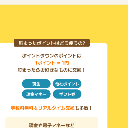
S、JALなどdカード特約店が豊富！
●ETCカードの年会費が無料！
●国内、海外旅行保険有り
●国内・ハワイの主要空港のラウンジが無料で利用可能
●iD付きで通常デザイン・ポインコデザインの3種類から
カードが選べる！
●dポイントはiDキャッシュバック等へ交換・利用可能
●最短5分で審査完了！(申込時に引き落とし口座手続き
貯まったポイントはどう使うの?
完了が条件※満たしている場合でも審査に数日かかる場
合有り)
ポイントタウンのポイントは
●18歳以上の学生から申込可能
1ポイント = 1円
●会員数が1,000万人突破、ゴールドカード利用者数No.
1※のカード
貯まったらお好きなものに交換！
※調査期間2023/5/19～5/22・20-79歳のゴールドカ
ード保有者2,067名を対象としたインターネット調査に
現金
他社ポイント
よる標本調査）
●カード情報の裏面印字でセキュリティ面にも配慮
現金マネー
ギフト券
●環境に配慮したリサイクル素材を使用
●利用速報通知・利用制限通知が届く
●dポイントで株・ETF・REITが買える！期間・用途限
手数料無料＆リアルタイム交換
も多数！
定ポイントも使用可能！
●ドコモの月額サービスでもご利用料金1,000円(税抜)
ごとに税抜金額の10％ポイント還元！
現金や電子マネーなど
Lemino