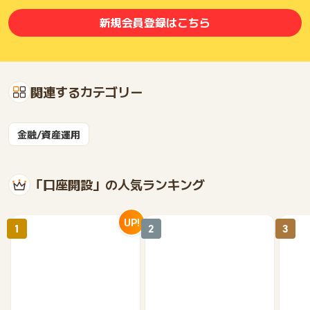
※ポイントに関するお問い合わせは、
ポイントタウンのサポート
ポイントがどんどん貯まる仕組みです。
までお問い合わせください。ポイントについて、広告主に直接
新規会員登録はこちら
お問い合わせをした場合、ポイント獲得対象外となる場合がご
【Oliveを始めるとこんなに便利】
ざいます。
Oliveアカウントがあれば、「ATMでの手数料節約」「毎月ポ
イントゲット」「ムダな出費カット」が簡単にできちゃいま
す。
関連するカテゴリー
お金の管理をお得に楽しく変えるなら、Oliveで決まり！
■ 基本のメリット
金融/資産運用
・三井住友銀行本支店ATMが24時間いつでも手数料無料！
・SMBCダイレクトでの他行あての振込手数料が月3回タダ！
・定額自動入金・送金の手数料も無料！
★家賃や仕送りだって、これなら毎月ムダなお金を払わなく
「口座開設」の人気ランキング
てOK。
UP!
■選べる特典も充実！
1
2
3
自分の生活に合った特典を毎月1つ選べちゃう！
①給与や年金を受け取るだけで、毎月200ポイント！
→1年で2,400ポイントも貯まる！
②預金が1万円以上なら100ポイント！
③コンビニATMの手数料が月1回無料！