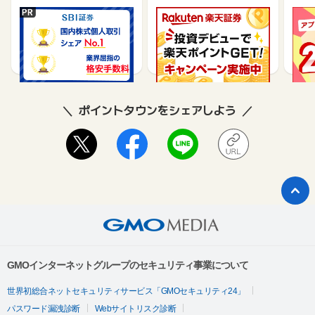
※対象はイーネットATM・ローソン銀行ATM・セブン銀行AT
SBI証券【新規口座開設
楽天証券【総合口座開設
【P
Mです。
完了】
完了】
行】
④Vポイントの還元率が＋1％アップ！
17,000
7,500
9,565
三井住友カード（NL）の還元率0.5％と比べて、Oliveなら還元
率が最大＋1％アップする特典が選べるのが魅力！
ポイントがどんどん貯まる仕組みです。
ポイントタウンをシェアしよう
【Oliveを始めるとこんなに便利】
Oliveアカウントがあれば、「ATMでの手数料節約」「毎月ポ
イントゲット」「ムダな出費カット」が簡単にできちゃいま
す。
お金の管理をお得に楽しく変えるなら、Oliveで決まり！
GMOインターネットグループのセキュリティ事業について
世界初総合ネットセキュリティサービス「GMOセキュリティ24」
パスワード漏洩診断
Webサイトリスク診断