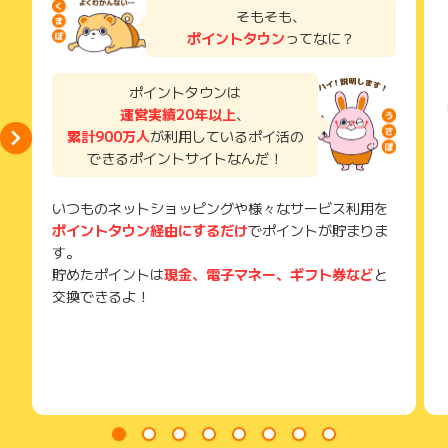
なお、審査によってクレジットモードが発行されなかった場
了などのメールは、ポイント獲得するまで必ず保管してくださ
そもそも、
合でも、口座開設が完了している場合はポイント獲得対象とな
い。
【Oliveってどんな口座？】
ポイントタウン
ってなに？
ります。
獲得待ち・獲得失敗の状態でお問い合わせされる際に、該当の
■ 基本のメリット
メールを送っていただく場合がございます。
・三井住友銀行本支店ATMが24時間いつでも手数料無料！
そのため、紛失・破棄された場合は対応いたしかねますので、
ポイントタウンは
・SMBCダイレクトでの他行あての振込手数料が月3回タダ！
【ポイント獲得対象外条件】
ご注意ください。
運営実績20年以上
、
・定額自動入金・送金の手数料も無料！
※既に三井住友銀行の口座をお持ちの場合
※15歳未満もしくは中学生の方の口座のお申込
累計900万人
が利用しているポイ活の
(※) SafariやChromeなどwebサイトを表示するアプリのこと
★家賃や仕送りだって、これなら毎月ムダなお金を払わなく
※既にOliveアカウントのお申込を行っている場合
できるポイントサイトなんだ！
てOK。
※広告クリックから60日以内に口座開設に至らない場合
※本キャンペーン以外からのお申込
■選べる特典も充実！
いつものネットショッピングや様々なサービス利用を
※ポイント付与時点で口座を解約している場合
自分の生活に合った特典を毎月1つ選べちゃう！
ポイントタウン経由にするだけ
でポイントが貯まりま
※スポンサーに正常なお申込でないと判断された場合
①給与や年金を受け取るだけで、毎月200ポイント！
※お申込後、店頭での口座開設手続となった場合
す。
※海外のIPアドレスからのアクセス
→1年で2,400ポイントも貯まる！
貯めたポイントは
現金、電子マネー、ギフト券など
と
※不備・不正・虚偽・重複・いたずら・キャンセル
②預金が1万円以上なら100ポイント！
交換できるよ！
※その他お申込内容に不備がある場合
③コンビニATMの手数料が月1回無料！
※対象はイーネットATM・ローソン銀行ATM・セブン銀行AT
Mです。
【注意事項】
④Vポイントの還元率が＋1％アップ！
※ポイントについてのお問い合わせ時には、【ハイフン込み14
桁】の問い合わせ時番号が必須となります。
※お申込の前には、トラッキング設定のご確認をお願いいたしま
三井住友カード（NL）の還元率0.5％と比べて、Oliveなら還元
す。
率が最大＋1％アップする特典が選べるのが魅力！