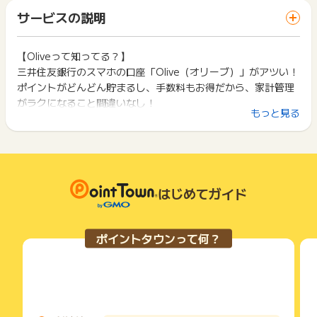
「 口座開設でポイントGET 」ボタンを押した時とサービス・
※既に三井住友銀行の口座をお持ちの場合は対象外となります。
一部のサービスにつきましては、1商品につき10円単位の金額
サービスの説明
お買い物利用時で、デバイス・ブラウザが異なる場合はポイン
既に三井住友銀行口座をお持ちの方は
こちらの広告
からお申し
は切り捨てとなります。
ト獲得ができません。
込みください。
ポイント獲得が1ポイント未満のものは切り捨てとなり、ポイ
※15歳未満もしくは中学生の方の場合、親権者さまの代理申込
ント履歴には記載されません。
【Oliveって知ってる？】
2回以上同じお買い物・サービスをご利用される場合は、毎回
が必要となり、本広告は対象外となります。
原則として広告主側のポイント等を利用して支払われた金額分
三井住友銀行のスマホの口座「Olive（オリーブ）」がアツい！
ポイントタウンに戻り、「 口座開設でポイントGET 」ボタン
15歳未満もしくは中学生の方の口座は
こちらの広告
からお申し
につきましては、ポイントタウンのポイント獲得の対象には含
を押してからご利用ください。
ポイントがどんどん貯まるし、手数料もお得だから、家計管理
込みください。
まれません。
がラクになること間違いなし！
※Oliveアカウントの申込完了後、選択したアカウントランクに
広告主が運営しているサービスの都合もしくは会員様の都合で
下記の事項に該当する場合、広告主側で対象外とみなし、「獲
もっと見る
応じたクレジットモードの審査が自動で開始されます。クレジ
商品の交換や一部でもキャンセルされた場合、ポイントが無効
得無効」となる可能性があります。
ットカードの審査が通過した場合は、キャッシュカードとクレ
になる可能性もございます。
【Oliveってどんな口座？】三井住友銀行で今なら口座開設&諸
・同一端末や同一世帯で、繰り返し利用不可のサービス・お買
ジットカードが一体となった「Oliveフレキシブルペイ」がお手
各サービス・お買い物の獲得ポイントや獲得条件、キャンペー
条件達成で
い物を複数回ご利用された場合
元に届きます。
ン期間が予告なしに変更される場合がございますが、ご利用さ
・他のポイントサイトや比較サイト、検索サイトなどを経由し
【最大77,400円相当のポイント】もらえるキャンペーン実施
※成果条件は口座開設完了の為、クレジットカードの審査有無は
れた時点の条件が適用されます。
て一度でも同サービス・お買い物を利用されたことがある場合
中！
ポイントサイトのポイント付与に影響はございません。
条件を達成しているかどうかは各広告主ではなく、代理店が行
はじめてガイド
ご利用前には、Cookieの削除をおこなっていただくことを推奨
※特典付与には条件があり、口座開設とクレジットカードのお取
※18歳未満（18歳以上の高校生含む）の場合、クレジットモー
っているため、広告主はポイントに関する詳細を把握しており
します。
ド機能がないOliveフレキシブルペイが発行されますが、対象年
引、証券のお取引も含みます。
ません。
齢に達した後に三井住友銀行アプリからクレジットモードを追
※詳細は広告主様のホームページをご確認下さい。
そのため、ポイントタウンのポイントに関するお問い合わせを
サービス・お買い物利用時にお電話など2つ以上の申し込み方
ポイントタウンって何？
加で申し込むことができます。
広告主様に直接行わないようお願いいたします。
法がある場合、必ずサイト上のWEBフォームからお申し込みく
※18歳以上（高校生除く）の場合、Oliveアカウントの申込完了
掲載中のプログラムの掲載終了日はあくまで予定となってお
ださい。
【Oliveって知ってる？】
後、選択したアカウントランクに応じたクレジットモードの審
り、急遽終了となる場合がございます。
各サービス・お買い物に掲載されている獲得条件を必ずよくお
三井住友銀行のスマホの口座「Olive（オリーブ）」がアツい！
査が自動で開始されます。
広告に遷移しない場合は掲載が終了となっておりポイントが獲
読みください。
ポイントがどんどん貯まるし、手数料もお得だから、家計管理
高校生の場合、高校卒業年の3月1日以降にお申し込みいただ
得できませんので、ご注意くださいませ。
がラクになること間違いなし！
くと、クレジットモード審査対象となります。
お申し込みやお買い物後、利用したサイトから送られる購入完