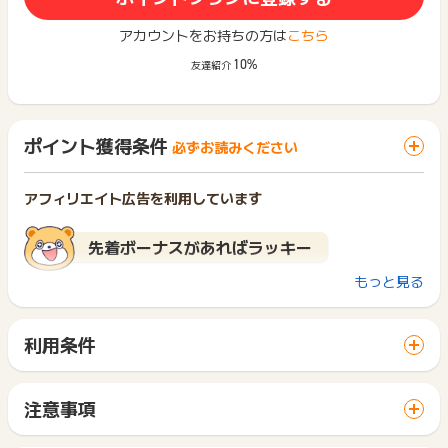
アカウントをお持ちの方は
こちら
10%
友達紹介
ポイント獲得条件
必ずお読みください
アフィリエイト広告を利用しています
先着ボーナスがあればラッキー
もっと見る
Olive口座 アカウント開設先着ボーナス実施確認は
こちら
から
※ボーナス実施中の場合、ボーナス報酬と残り件数が表示されま
す※
利用条件
※ボーナスポイント分は友達紹介・キャンペーンのカウント対象
「 口座開設でポイントGET 」ボタンから広告主サイトを訪問
外です※
し、ご利用ください。
サイトに移動してからお申し込みやお買い物が完了するまでの
注意事項
間に、同じブラウザ（※）で他のサイトに移動した場合はポイン
【ポイント獲得条件】
ポイントの獲得の対象となるのは、税抜き・送料抜き価格とな
ト獲得ができません。
新規Olive口座開設完了
ります。