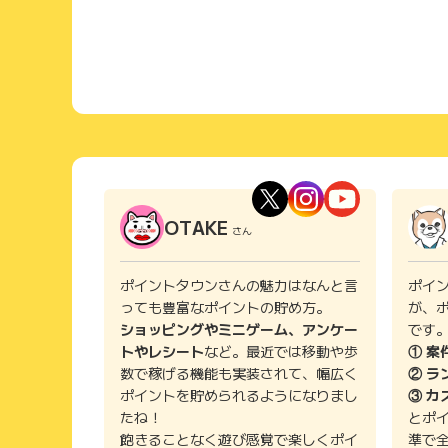
OTAKE
さん
ポイントタウンさんの魅力はなんと言
ポイ
っても豊富なポイントの貯め方。
が、
ショッピングやミニゲーム、アンケー
です
トやレシート
など。最近では移動や歩
① 案
数で稼げる機能も実装されて、幅広く
② ラ
ポイントを貯められるようになりまし
③ カ
たね！
とポ
飽きることなく遊び感覚で楽しくポイ
準で