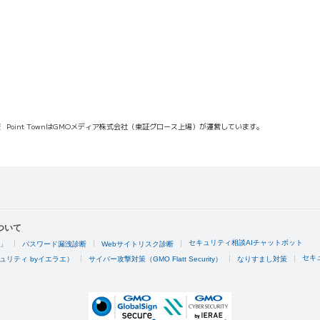
報
Point TownはGMOメディア株式会社（東証グロース上場）が運営しています。
ついて
セキュリティ相談AIチャットボット
4」
パスワード漏洩診断
Webサイトリスク診断
セキ
ュリティ byイエラエ）
サイバー攻撃対策（GMO Flatt Security）
なりすまし対策