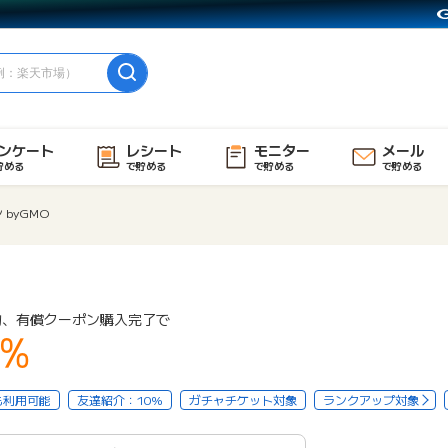
ンケート
レシート
モニター
メール
貯める
で貯める
で貯める
で貯める
 byGMO
物、有償クーポン購入完了で
3%
も利用可能
友達紹介：10%
ガチャチケット対象
ランクアップ対象