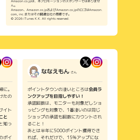
Amazon.co.jpは、本プロモーションのスポンサーではありませ
ん。
Amazon、Amazon.co.jpおよびAmazon.co.jpのロゴはAmazon.
com, inc.またはその関連会社の商標です。
© 2026 iTunes K.K. All rights reserved.
ななえもん
さん
婦に。
ポイントタウンの凄いところは
会員ラ
けたの
ンクアップを目指しやすい！
承認回数は、モニターも対象だしショ
サイト
ッピングも対象で、1番凄いのは同じ
こと
ショップの承認も回数にカウントされ
と知っ
ること！
あとは半年に5000ポイント獲得でき
のポイ
れば、それだけで、15%アップにな