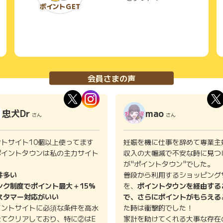
会員さまの声
忠犬Dr
mao
さん
さん
ントサイト10個以上使ってます
妊娠を機に仕事を辞めて専業主
ポイントタウンは私の主力サイト
収入の大幅減で不安な時に見つ
。
が"ポイントタウン"でした。
件多い
普段から利用するショッピング
ンク制度でポイント最大＋15%
を、
ポイントタウンを経由する
スタマー対応がいい
で、さらにポイントがもらえる
イントサイトに必須な条件を高水
た時は衝撃的でした！
全てクリアしており、特に②はE
家計を助けてくれる大事な存在