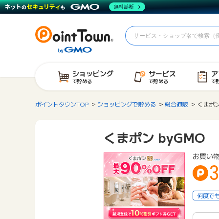
無料診断
ショッピング
サービス
ア
で貯める
で貯める
で
ポイントタウンTOP
ショッピングで貯める
総合通販
くまポン
くまポン byGMO
お買い
何度で