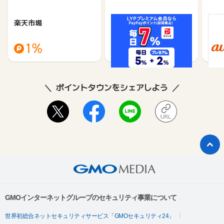
楽天市場
Yahoo!ショッピング
au 
（旧：
1%
1%
ポイントタウンをシェアしよう
GMOインターネットグループのセキュリティ事業について
世界初総合ネットセキュリティサービス「GMOセキュリティ24」