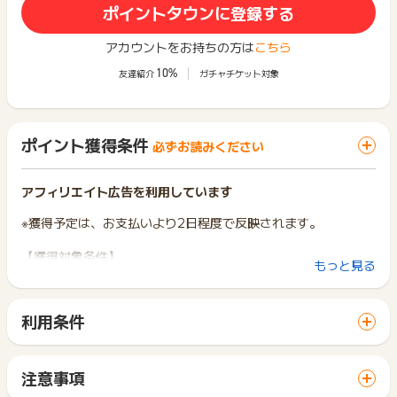
ポイントタウンに登録する
アカウントをお持ちの方は
こちら
10%
友達紹介
ガチャチケット対象
ポイント獲得条件
必ずお読みください
アフィリエイト広告を利用しています
※獲得予定は、お支払いより2日程度で反映されます。
【獲得対象条件】
もっと見る
商品購入完了（入金確認必須）
【獲得対象外条件】
利用条件
※キャンセル・不備・いたずら・商品受取拒否及び不着、返品の
「 ショッピングでポイントGET 」ボタンから広告主サイトを
場合
訪問し、ご利用ください。
※「ピザハット公式アプリ」経由での購入
サイトに移動してからお申し込みやお買い物が完了するまでの
注意事項
間に、同じブラウザ（※）で他のサイトに移動した場合はポイン
ポイントの獲得の対象となるのは、税抜き・送料抜き価格とな