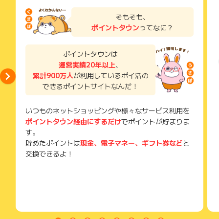
お申し込みやお買い物後、利用したサイトから送られる購入完
※キャンセル・不備・いたずら・商品受取拒否及び不着、返品の
了などのメールは、ポイント獲得するまで必ず保管してくださ
そもそも、
場合はポイント獲得対象外です。
い。
ポイントタウン
ってなに？
獲得待ち・獲得失敗の状態でお問い合わせされる際に、該当の
メールを送っていただく場合がございます。
そのため、紛失・破棄された場合は対応いたしかねますので、
ポイントタウンは
ご注意ください。
運営実績20年以上
、
累計900万人
が利用しているポイ活の
(※) SafariやChromeなどwebサイトを表示するアプリのこと
できるポイントサイトなんだ！
いつものネットショッピングや様々なサービス利用を
ポイントタウン経由にするだけ
でポイントが貯まりま
す。
貯めたポイントは
現金、電子マネー、ギフト券など
と
交換できるよ！