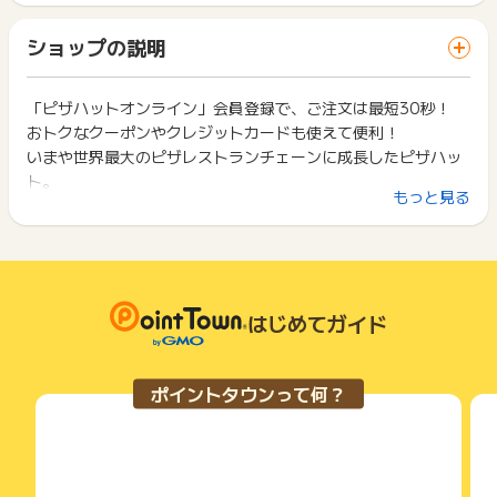
ト獲得ができません。
ります。
※ポイントに関するお問い合わせは、
ポイントタウンのサポート
「 ショッピングでポイントGET 」ボタンを押した時とサービ
一部のサービスにつきましては、1商品につき10円単位の金額
ショップの説明
までお問い合わせください。ポイントについて、広告主に直接
ス・お買い物利用時で、デバイス・ブラウザが異なる場合はポ
は切り捨てとなります。
お問い合わせをした場合、ポイント獲得対象外となる場合がご
イント獲得ができません。
ポイント獲得が1ポイント未満のものは切り捨てとなり、ポイ
ざいます。
ント履歴には記載されません。
「ピザハットオンライン」会員登録で、ご注文は最短30秒！
2回以上同じお買い物・サービスをご利用される場合は、毎回
原則として広告主側のポイント等を利用して支払われた金額分
おトクなクーポンやクレジットカードも使えて便利！
ポイントタウンに戻り、「 ショッピングでポイントGET 」ボ
につきましては、ポイントタウンのポイント獲得の対象には含
タンを押してからご利用ください。
いまや世界最大のピザレストランチェーンに成長したピザハッ
まれません。
ト。
広告主が運営しているサービスの都合もしくは会員様の都合で
下記の事項に該当する場合、広告主側で対象外とみなし、「獲
もっと見る
こだわりのおいしさとおもてなしの心で焼きたてのピザをお届
商品の交換や一部でもキャンセルされた場合、ポイントが無効
得無効」となる可能性があります。
になる可能性もございます。
します。
・同一端末や同一世帯で、繰り返し利用不可のサービス・お買
各サービス・お買い物の獲得ポイントや獲得条件、キャンペー
い物を複数回ご利用された場合
ン期間が予告なしに変更される場合がございますが、ご利用さ
・他のポイントサイトや比較サイト、検索サイトなどを経由し
れた時点の条件が適用されます。
て一度でも同サービス・お買い物を利用されたことがある場合
条件を達成しているかどうかは各広告主ではなく、代理店が行
はじめてガイド
ご利用前には、Cookieの削除をおこなっていただくことを推奨
っているため、広告主はポイントに関する詳細を把握しており
します。
ません。
そのため、ポイントタウンのポイントに関するお問い合わせを
サービス・お買い物利用時にお電話など2つ以上の申し込み方
ポイントタウンって何？
広告主様に直接行わないようお願いいたします。
法がある場合、必ずサイト上のWEBフォームからお申し込みく
掲載中のプログラムの掲載終了日はあくまで予定となってお
ださい。
り、急遽終了となる場合がございます。
各サービス・お買い物に掲載されている獲得条件を必ずよくお
広告に遷移しない場合は掲載が終了となっておりポイントが獲
読みください。
得できませんので、ご注意くださいませ。