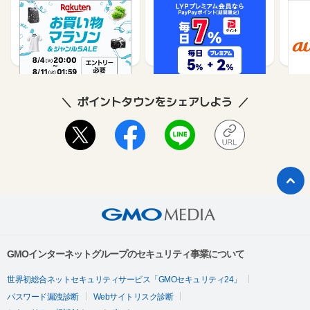
楽天市場
Yahoo!ショッピング
au 
※本広告は以下に関する調査依頼を一切お受けできません。
（旧：
ポイントタウンサポートでも対応いたしかねますので、ご了承
1%
1%
のうえご利用ください。
・獲得予定ポイントに反映されない
・非承認理由
※ポイントに関するお問い合わせは、
ポイントタウンのサポート
ポイントタウンをシェアしよう
までお問い合わせください。ポイントについて、広告主に直接
お問い合わせをした場合、ポイント獲得対象外となる場合がご
ざいます。
GMOインターネットグループのセキュリティ事業について
世界初総合ネットセキュリティサービス「GMOセキュリティ24」
パスワード漏洩診断
Webサイトリスク診断