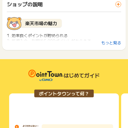
「 ショッピングでポイントGET 」ボタンを押した時とサービ
非課税商品や、軽減税率の商品が含まれる場合でも同様に「お
一部のサービスにつきましては、1商品につき10円単位の金額
ショップの説明
ス・お買い物利用時で、デバイス・ブラウザが異なる場合はポ
支払額× 0.9」の計算にて、還元対象額が算出されます。ご了承
は切り捨てとなります。
イント獲得ができません。
下さい。
ポイント獲得が1ポイント未満のものは切り捨てとなり、ポイ
ント履歴には記載されません。
2回以上同じお買い物・サービスをご利用される場合は、毎回
楽天市場の魅力
原則として広告主側のポイント等を利用して支払われた金額分
ポイントタウンに戻り、「 ショッピングでポイントGET 」ボ
につきましては、ポイントタウンのポイント獲得の対象には含
タンを押してからご利用ください。
まれません。
1. 効率良くポイントが貯められる
広告主が運営しているサービスの都合もしくは会員様の都合で
2. 新規入会・利用で5,000ポイントがもらえる
下記の事項に該当する場合、広告主側で対象外とみなし、「獲
もっと見る
商品の交換や一部でもキャンセルされた場合、ポイントが無効
3. 服や食品の数と種類が多い
得無効」となる可能性があります。
になる可能性もございます。
・同一端末や同一世帯で、繰り返し利用不可のサービス・お買
各サービス・お買い物の獲得ポイントや獲得条件、キャンペー
い物を複数回ご利用された場合
ン期間が予告なしに変更される場合がございますが、ご利用さ
・他のポイントサイトや比較サイト、検索サイトなどを経由し
楽天市場とは
れた時点の条件が適用されます。
て一度でも同サービス・お買い物を利用されたことがある場合
条件を達成しているかどうかは各広告主ではなく、代理店が行
はじめてガイド
ご利用前には、Cookieの削除をおこなっていただくことを推奨
2019年7月1日より
っているため、広告主はポイントに関する詳細を把握しており
楽天市場とは楽天が運営しているオンラインモールの一つであ
します。
複数商品を購入された場合には、1商品につき99円以下は切り
ません。
り、国内最大級のインターネットショッピング関連サービスで
捨てに変更となります。
そのため、ポイントタウンのポイントに関するお問い合わせを
す。
サービス・お買い物利用時にお電話など2つ以上の申し込み方
そのため、獲得予定ポイントと加算ポイント数が異なる場合が
ポイントタウンって何？
広告主様に直接行わないようお願いいたします。
楽天市場で買い物をするたびに楽天カードを使用すると効率良
法がある場合、必ずサイト上のWEBフォームからお申し込みく
ございます。予めご了承くださいますようお願いいたします。
掲載中のプログラムの掲載終了日はあくまで予定となってお
くポイントが貯められるのがポイントです。
ださい。
り、急遽終了となる場合がございます。
他のショッピングサイトでは100円ごとに1ポイント貯まるのが
各サービス・お買い物に掲載されている獲得条件を必ずよくお
2019年4月1日より
広告に遷移しない場合は掲載が終了となっておりポイントが獲
一般的ですが、楽天市場なら楽天カードの利用で100円ごとに3
読みください。
※ポイントタウンから楽天市場へ遷移後、24時間以内に買い物
得できませんので、ご注意くださいませ。
ポイント貯まります。
かごに追加され、89日以内に決済完了でポイント獲得対象とな
お申し込みやお買い物後、利用したサイトから送られる購入完
新規入会・利用で5,000ポイントの楽天ポイントがもらえる
ります。（ポイントタウンを経由する以前にカートに入ってい
了などのメールは、ポイント獲得するまで必ず保管してくださ
他、年会費が無料なので楽天市場を利用する人ほど様々な恩恵