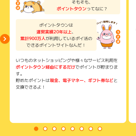
そもそも、
る商品はポイント獲得対象外です）
い。
があります。
(2022年12月1日より)
ポイントタウン
ってなに？
獲得待ち・獲得失敗の状態でお問い合わせされる際に、該当の
※1商品につき、最大909円相当分までのポイント還元となりま
メールを送っていただく場合がございます。
す。獲得予定ポイント反映時に909円相当分以上でポイントが
そのため、紛失・破棄された場合は対応いたしかねますので、
ポイントタウンは
表示される場合がございますが、承認時に正しいポイント数へ
ご注意ください。
と変更されます。
運営実績20年以上
、
また、還元率により変動いたしますので予めご了承下さい。
累計900万人
が利用しているポイ活の
(※) SafariやChromeなどwebサイトを表示するアプリのこと
できるポイントサイトなんだ！
楽天ポイント、楽天キャッシュ充当分はポイント加算の対象で
いつものネットショッピングや様々なサービス利用を
す。
ポイントタウン経由にするだけ
でポイントが貯まりま
【ポイント獲得対象外条件】
以下の場合、ポイントを獲得できま
す。
せん。
貯めたポイントは
現金、電子マネー、ギフト券など
と
※お買い物かごに追加する前に各商品のレビューを見た場合
交換できるよ！
※お買い物かごに追加する前に別のサイトに訪問するなど店舗の外に
出てしまう行動
※楽天ROOMを経由して購入された場合
※送料・ラッピング料金
※ご注文後に注文内容の変更を行った場合
※楽天チケットの利用
※家族間（同居の親族など生計を同一にする）での購入の場合、誰か
と協力して購入する場合、転売目的の購入