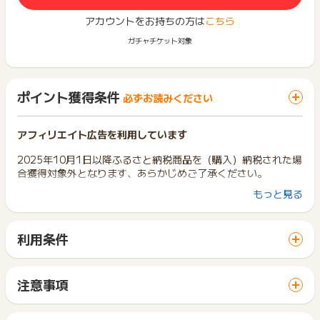
アカウントをお持ちの方は
こちら
ガチャチケット対象
ポイント獲得条件
必ずお読みください
アフィリエイト広告を利用しています
2025年10月1日以降ふるさと納税商品を（購入）納税された場
合獲得対象外となります、あらかじめご了承ください。
もっと見る
ポイントタウンを経由せずに買い物かごに追加した商品は、ポ
イント獲得の対象外となります。
必ず、ポイントタウンを経由した後に、買い物かごへの追加、
利用条件
購入を行なってください。
「 ショッピングでポイントGET 」ボタンから広告主サイトを
◯【ポイント獲得対象】ポイントタウン⇒楽天市場⇒買い物か
訪問し、ご利用ください。
ごに入れる⇒購入
サイトに移動してからお申し込みやお買い物が完了するまでの
✕【ポイント獲得対象外】楽天市場⇒買い物かごに入れる⇒ポ
注意事項
間に、同じブラウザ（※）で他のサイトに移動した場合はポイン
イントタウン⇒購入
ポイントの獲得の対象となるのは、税抜き・送料抜き価格とな
ト獲得ができません。
ります。