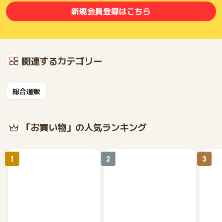
【ポイント獲得対象条件】
新規会員登録はこちら
※楽天市場内の、通常購入／共同購入／定期購入／頒布会購入／
予約購入 各日本語サイトのみ、中古市場(買うのみ)がポイン
ト獲得対象となります。
※定期購入・頒布会対象商品をご購入の場合、お届け回数に関わ
らず初回お届け分のみポイント獲得対象となります。
関連するカテゴリー
※楽天市場内にて複数回に分けて商品購入をされる場合は、購入
完了後、都度ポイントタウンの楽天市場のリンクから楽天市場
にアクセスしてご購入ください(引き続き購入されてもポイント
総合通販
は加算されません)。
※ショップのクーポン・優待券を利用した場合、割引後の金額を
もとにポイントが加算されます。
「お買い物」の人気ランキング
【その他】
※広告主側のアプリを経由して利用した場合も獲得対象となりま
した。
1
2
3
※ポイントタウンからページ遷移した際に楽天市場にログインが
できていれば、離脱後に別のブラウザ（アプリ）でお買い物を
しても獲得対象となります。
※ポイントタウンからページ遷移した際に楽天市場にログインが
できていない状態で、離脱したのちに別のブラウザやアプリで
お買い物をした場合は獲得対象となりませんのでご注意くださ
い