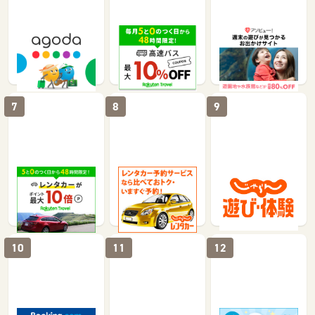
《agoda》海外・国
楽天トラベル【高速
遊び予約／レジャー
内ホテル格安予約の
バス予約】
チケット購入サイト
アゴダ
「アソビュー！」
4%
1%
1.5%
2.5%
7
8
9
楽天トラベル【レン
じゃらんレンタカー
じゃらん 遊び・体験
タカー予約】
予約
1%
114
1%
10
11
12