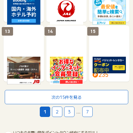
Booking.com（ブ
JAL 日本航空 国内
エアトリ（国内航空
ッキング・ドットコ
線航空券
券予約）
ム）
4%
25
1,400
13
14
15
【JTB】国内宿泊予
阪急交通社「インタ
1時間前まで予約受
約(旅館・ホテル)と
ーネット会員登録」
付可能！レンタカー
国内ツアー予約
検索・予約なら【バ
1.5%
50
235
ジェットレ…
次の15件を見る
1
2
3
…
7
いつものお買い物をポイントタウン経由にするだけ！