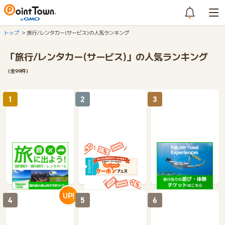
トップ
旅行/レンタカー(サービス)の人気ランキング
「旅行/レンタカー(サービス)」の人気ランキング
(全99件)
1
2
3
楽天トラベル
じゃらんnet
楽天トラベル観光体
験
1%
1.2%
2.5%
UP!
4
5
6