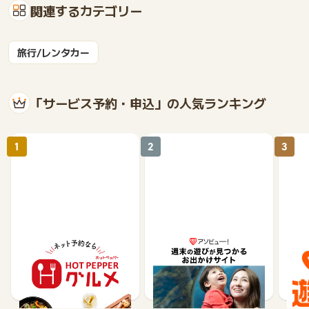
関連するカテゴリー
旅行/レンタカー
「サービス予約・申込」の人気ランキング
1
2
3
【ホットペッパーグル
遊び予約／レジャーチケ
じゃ
メ】レストラン予約
ット購入サイト「アソビ
ュー！」
85
1.5%