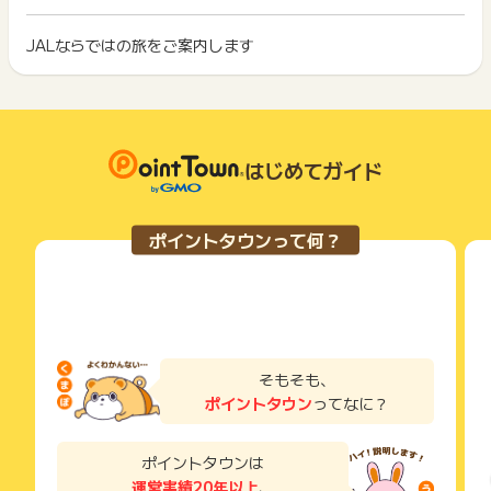
ト獲得ができません。
◆特典航空券の引き換え
ポイント獲得が1ポイント未満のものは切り捨てとなり、ポイ
◆購入後にキャンセルされた場合
ント履歴には記載されません。
JALならではの旅をご案内します
2回以上同じお買い物・サービスをご利用される場合は、毎回
◆以下のサイトでの購入は対象外となります。
原則として広告主側のポイント等を利用して支払われた金額分
ポイントタウンに戻り、「 申込をしてポイントGET 」ボタン
-海外発航空券（日本地区以外のJALホームページからの購入）
につきましては、ポイントタウンのポイント獲得の対象には含
もっと見る
を押してからご利用ください。
まれません。
広告主が運営しているサービスの都合もしくは会員様の都合で
下記の事項に該当する場合、広告主側で対象外とみなし、「獲
※ポイントに関するお問い合わせは、
ポイントタウンサポート
ま
商品の交換や一部でもキャンセルされた場合、ポイントが無効
得無効」となる可能性があります。
でお問い合わせください。
になる可能性もございます。
はじめてガイド
・同一端末や同一世帯で、繰り返し利用不可のサービス・お買
ポイントについて、広告主に直接お問い合わせをした場合、ポ
各サービス・お買い物の獲得ポイントや獲得条件、キャンペー
い物を複数回ご利用された場合
イント獲得対象外となる場合がございます。
ン期間が予告なしに変更される場合がございますが、ご利用さ
・他のポイントサイトや比較サイト、検索サイトなどを経由し
れた時点の条件が適用されます。
て一度でも同サービス・お買い物を利用されたことがある場合
ポイントタウンって何？
※ポイントに関するお問い合わせは、
ポイントタウンのサポート
条件を達成しているかどうかは各広告主ではなく、代理店が行
ご利用前には、Cookieの削除をおこなっていただくことを推奨
までお問い合わせください。ポイントについて、広告主に直接
っているため、広告主はポイントに関する詳細を把握しており
します。
お問い合わせをした場合、ポイント獲得対象外となる場合がご
ません。
ざいます。
そのため、ポイントタウンのポイントに関するお問い合わせを
サービス・お買い物利用時にお電話など2つ以上の申し込み方
広告主様に直接行わないようお願いいたします。
法がある場合、必ずサイト上のWEBフォームからお申し込みく
掲載中のプログラムの掲載終了日はあくまで予定となってお
ださい。
り、急遽終了となる場合がございます。
各サービス・お買い物に掲載されている獲得条件を必ずよくお
そもそも、
広告に遷移しない場合は掲載が終了となっておりポイントが獲
読みください。
ポイントタウン
ってなに？
得できませんので、ご注意くださいませ。
お申し込みやお買い物後、利用したサイトから送られる購入完
※キャンセル・不備・いたずら・商品受取拒否及び不着、返品の
了などのメールは、ポイント獲得するまで必ず保管してくださ
ポイントタウンは
場合はポイント獲得対象外です。
い。
運営実績20年以上
、