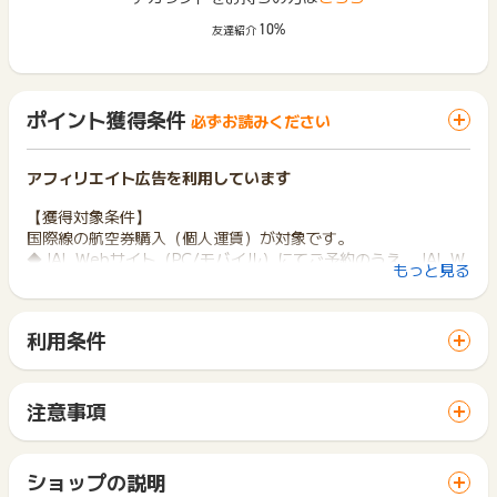
10%
友達紹介
ポイント獲得条件
必ずお読みください
アフィリエイト広告を利用しています
【獲得対象条件】
国際線の航空券購入（個人運賃）が対象です。
◆JAL Webサイト（PC/モバイル）にてご予約のうえ、JAL W
もっと見る
ebサイト（PC/モバイル）にてクレジットカードでお支払いい
ただいた場合のみ
※運賃のみ(諸税・燃油サーチャージは対象外)
利用条件
※予約から購入まで同一のPC、スマホサイト経由で完了された
「 申込をしてポイントGET 」ボタンから広告主サイトを訪問
場合のみ対象となります。
し、ご利用ください。
※運賃種別「Flex」は全ての搭乗クラスで対象外となります。
サイトに移動してからお申し込みやお買い物が完了するまでの
注意事項
間に、同じブラウザ（※）で他のサイトに移動した場合はポイン
【獲得対象外条件】
ポイントの獲得の対象となるのは、税抜き・送料抜き価格とな
ト獲得ができません。
◆対象運賃以外の購入
ります。
「 申込をしてポイントGET 」ボタンを押した時とサービス・
◆e JALポイント利用分
一部のサービスにつきましては、1商品につき10円単位の金額
ショップの説明
お買い物利用時で、デバイス・ブラウザが異なる場合はポイン
◆諸税・燃油サーチャージは対象外
は切り捨てとなります。