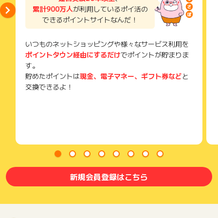
獲得待ち・獲得失敗の状態でお問い合わせされる際に、該当の
累計900万人
が利用しているポイ活の
メールを送っていただく場合がございます。
できるポイントサイトなんだ！
そのため、紛失・破棄された場合は対応いたしかねますので、
ご注意ください。
いつものネットショッピングや様々なサービス利用を
(※) SafariやChromeなどwebサイトを表示するアプリのこと
ポイントタウン経由にするだけ
でポイントが貯まりま
す。
貯めたポイントは
現金、電子マネー、ギフト券など
と
交換できるよ！
新規会員登録はこちら