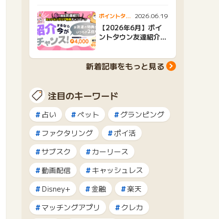
2026.06.19
ポイントタウ
ンニュース
【2026年6月】ポイ
ントタウン友達紹介キ
ャンペーンおすすめ広
告紹介
新着記事をもっと見る
注目のキーワード
占い
ペット
グランピング
ファクタリング
ポイ活
サブスク
カーリース
動画配信
キャッシュレス
Disney+
金融
楽天
マッチングアプリ
クレカ