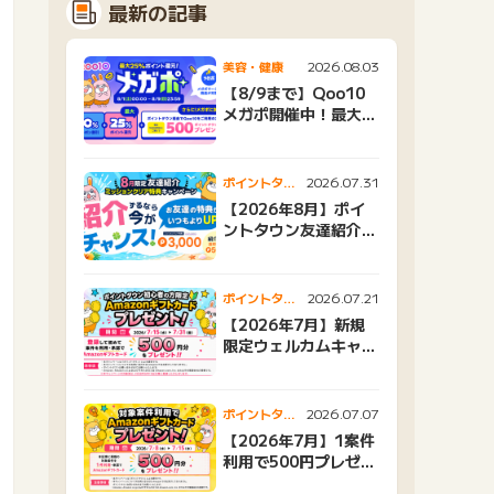
最新の記事
2026.08.03
美容・健康
【8/9まで】Qoo10
メガポ開催中！最大
25%還元＆500ptプ
レゼント
2026.07.31
ポイントタウ
ンニュース
【2026年8月】ポイ
ントタウン友達紹介キ
ャンペーンおすすめ広
告紹介
2026.07.21
ポイントタウ
ンニュース
【2026年7月】新規
限定ウェルカムキャン
ペーン
2026.07.07
ポイントタウ
ンニュース
【2026年7月】1案件
利用で500円プレゼン
トキャンペーン