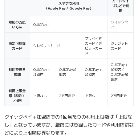
カードタイ
スマホで利用
プなどで利
（Apple Pay / Google Pay）
用
対応の支払
クイックペ
QUICPay＋
い方法
イ
プリペイド
設定可能な
カード／デ
クレジット
クレジットカード
カード
ビットカー
カード
ド
QUICPay＋
利用できる
QUICPay＋
QUICPay加
QUICPay＋
加盟店／
店舗
加盟店
盟店
加盟店
QUICPay加
盟店
利用上限金
額（税込）
上限なし
2万円まで
上限なし
2万円まで
／1回
クイックペイ＋加盟店での1回当たりの利用上限額は「上限な
し」となっていますが、厳密には登録したカードや利用店舗な
どにより上限額は異なります。