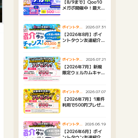
【8/9まで】Qoo10
メガポ開催中！最大
25%還元＆500ptプ
レゼント
2026.07.31
ポイントタウ
ンニュース
【2026年8月】ポイ
ントタウン友達紹介キ
ャンペーンおすすめ広
告紹介
2026.07.21
ポイントタウ
ンニュース
【2026年7月】新規
限定ウェルカムキャン
ペーン
2026.07.07
ポイントタウ
ンニュース
【2026年7月】1案件
利用で500円プレゼン
トキャンペーン
2026.06.19
ポイントタウ
ンニュース
【2026年6月】ポイ
ントタウン友達紹介キ