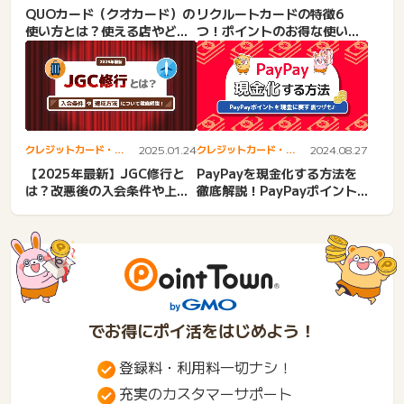
子マネー
子マネー
リクルートカードの特徴6
QUOカード（クオカード）の
つ！ポイントのお得な使い道
使い方とは？使える店やどこ
とメリット解説
で買えるかも紹介！
クレジットカード・電
2025.01.24
クレジットカード・電
2024.08.27
子マネー
子マネー
【2025年最新】JGC修行と
PayPayを現金化する方法を
は？改悪後の入会条件や上級
徹底解説！PayPayポイント
会員のメリット、達成方...
を現金に戻す裏技も
でお得にポイ活をはじめよう！
登録料・利用料一切ナシ！
充実のカスタマーサポート