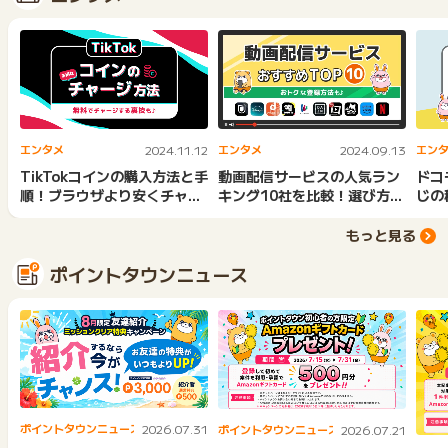
エンタメ
2024.11.12
エンタメ
2024.09.13
エン
TikTokコインの購入方法と手
動画配信サービスの人気ラン
ドコ
順！ブラウザより安くチャー
キング10社を比較！選び方＆
じの
ジする裏ワザも
お得な利用方法も
トな
もっと見る
ポイントタウンニュース
ポイントタウンニュース
2026.07.31
ポイントタウンニュース
2026.07.21