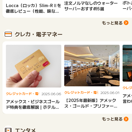
ボト
注文ノルマなしのウォーター
Locca（ロッカ）Slim-RⅡを
ーバ
サーバーおすすめ5選
徹底レビュー（性能、味な
ど）
もっと見る
クレカ・電子マネー
クレ
クレジットカード・電子マネー
2025.06.01
クレジットカード・電子マネー
2025.06.06
アメ
【2025年最新版】アメック
言わ
アメックス・ビジネスゴール
ス・ゴールド・プリファード
限度
ド特典を徹底解説｜ホテル・
の特典一覧｜ホテル優待や...
レストラン・プライオリテ
ィ...
もっと見る
エンタメ