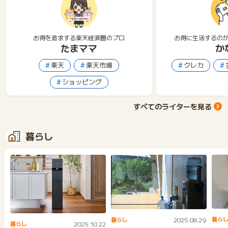
お得を追求する楽天経済圏のプロ
お得に生活するの
たまママ
か
楽天
楽天市場
クレカ
ショッピング
すべてのライターを見る
暮らし
暮ら
暮らし
2025.08.29
暮らし
2025.10.22