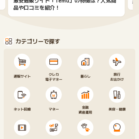
激安通販サイト「Temu」の特徴は？人気商
ポ
品や口コミを紹介！
カテゴリーで探す
クレカ
旅行
通販サイト
暮らし
電子マネー
お出かけ
金融
ネット回線
マネー
美容・健康
資産運用