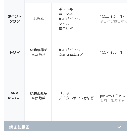
・ギフト券
・電子マネー
ポイント
100コイン＝1P＝1
歩数系
・他社ポイント
タウン
※コインは自動で
・マイル
・現金など
移動距離系
・他社ポイント
トリマ
100マイル＝1円
＆歩数系
・商品引換券など
–
ANA
移動距離系
・ガチャ
pocketガチャは1回5
Pocket
＆歩数系
・デジタルギフト券など
※回せるガチャは
続きを見る