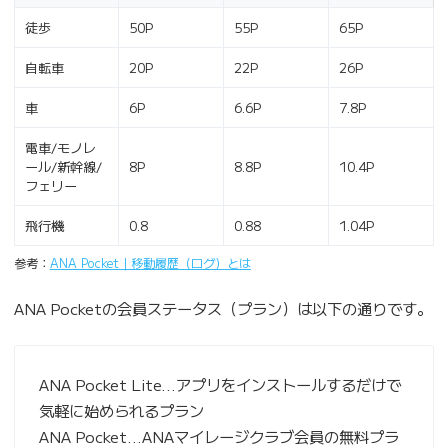
徒歩
50P
55P
65P
自転車
20P
22P
26P
車
6P
6.6P
7.8P
電車/モノレ
ール/新幹線/
8P
8.8P
10.4P
フェリー
飛行機
0.8
0.88
1.04P
参考：
ANA Pocket｜移動履歴（ログ）とは
ANA Pocketの会員ステータス（プラン）は以下の通りです。
ANA Pocket Lite…アプリをインストールするだけで
気軽に始められるプラン
ANA Pocket…ANAマイレージクラブ会員の無料プラ