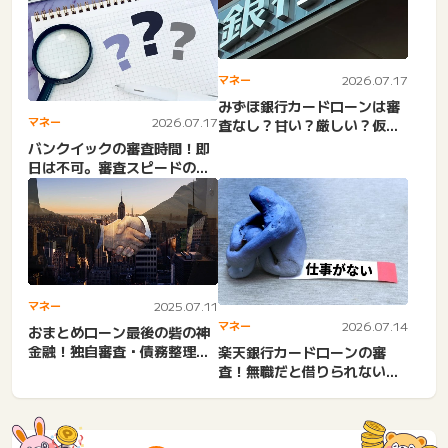
マネー
2026.07.17
みずほ銀行カードローンは審
マネー
2026.07.17
査なし？甘い？厳しい？仮審
査通った？審査時間。本審
バンクイックの審査時間！即
査...
日は不可。審査スピードの目
安は長い？短縮・早くする
コ...
マネー
2025.07.11
マネー
2026.07.14
おまとめローン最後の砦の神
金融！独自審査・債務整理中
楽天銀行カードローンの審
即日・口コミよし。AZなど
査！無職だと借りられない！
代替案で借りる方法と借入対
策...