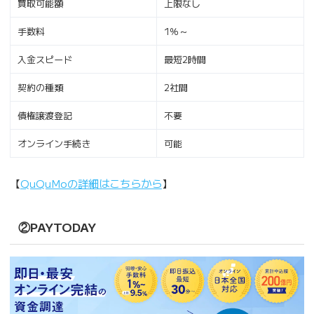
買取可能額
上限なし
手数料
1％～
入金スピード
最短2時間
契約の種類
2社間
債権譲渡登記
不要
オンライン手続き
可能
【
QuQuMoの詳細はこちらから
】
②PAYTODAY