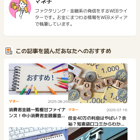
マネ子
ファクタリング・金融系の発信をするWEBライ
ターです。お金にまつわる情報をWEBメディア
で執筆しています。
この記事を読んだあなたへのおすすめ
マネー
2025.08.26
消費者金融一覧極甘ファイナ
マネー
2026.07.16
ンス！中小消費者金融審査甘
借金40万の利息はやばい？余
いランキングの知恵袋。審
裕？知恵袋口コミからわかる
査...
借金地獄に陥る人とそうで...