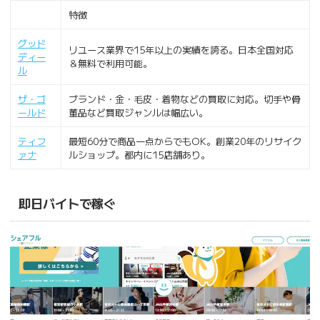
特徴
グッド
リユース業界で15年以上の実績を誇る。日本全国対応
ディー
＆無料で利用可能。
ル
ザ・ゴ
ブランド・金・毛皮・着物などの買取に対応。切手や骨
ールド
董品など買取ジャンルは幅広い。
ティフ
最短60分で商品一点からでもOK。創業20年のリサイク
ァナ
ルショップ。都内に15店舗あり。
即日バイトで稼ぐ