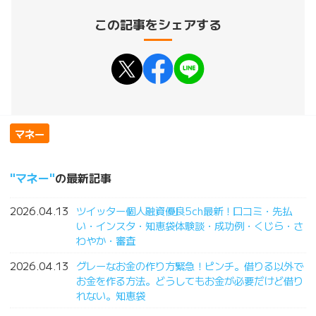
この記事をシェアする
マネー
マネー
の最新記事
2026.04.13
ツイッター個人融資優良5ch最新！口コミ・先払
い・インスタ・知恵袋体験談・成功例・くじら・さ
わやか・審査
2026.04.13
グレーなお金の作り方緊急！ピンチ。借りる以外で
お金を作る方法。どうしてもお金が必要だけど借り
れない。知恵袋