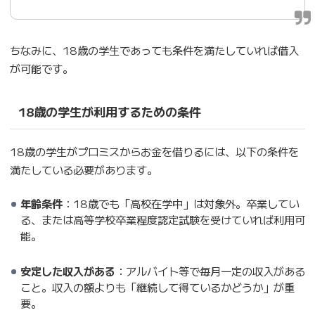
ちなみに、18歳の学生であっても条件を満たしていれば借入
が可能です。
18歳の学生が利用するための条件
18歳の学生がプロミスからお金を借りるには、以下の条件を
満たしている必要があります。
年齢条件
：18歳でも「高校在学中」は対象外。卒業してい
る、または高等学校卒業程度認定試験を受けていれば利用可
能。
安定した収入がある
：アルバイト等で毎月一定の収入がある
こと。収入の額よりも「継続して得ているかどうか」が重
要。