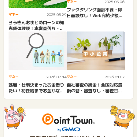
マネー
2025.05.06
ファクタリング面談不要・即
マネー
2025.08.29
日面談なし！Web完結少額フ
ァクタリングオンライン
ろうきんおまとめローンの知
恵袋体験談！本審査落ち・通
らない理由＆金利。400万...
マネー
2026.07.14
マネー
2026.01.07
就職・仕事決まったお金借り
自社審査の街金！全国対応最
たい！初任給までお金がない
後の砦・審査なし・審査甘い
人。就職内定者向けロー
おすすめは？独自審査の中
ン。...
小...