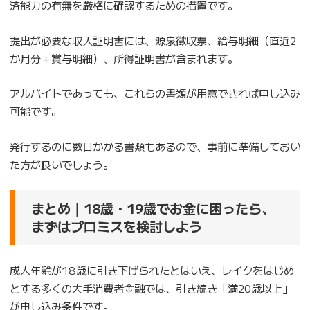
済能力の有無を厳格に確認するための措置です。
提出が必要な収入証明書には、源泉徴収票、給与明細（直近2
か月分＋賞与明細）、所得証明書が含まれます。
アルバイトであっても、これらの書類が用意できれば申し込み
可能です。
発行するのに数日かかる書類もあるので、事前に準備しておい
た方が良いでしょう。
まとめ｜18歳・19歳でお金に困ったら、
まずはプロミスを検討しよう
成人年齢が18歳に引き下げられたとはいえ、レイクをはじめ
とする多くの大手消費者金融では、引き続き「満20歳以上」
が申し込み条件です。