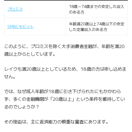
18歳～74歳までの安定した収入
プロミス
のある方
年齢満20歳以上74歳以下の安定
SMBCモビット
した定期収入のある方
このように、プロミスを除く大手消費者金融が、年齢を満20
歳以上からとしています。
レイクも満20歳以上としているため、18歳の方は申し込めま
せん。
では、なぜ成人年齢が18歳に引き下げられたにもかかわら
ず、多くの金融機関が「20歳以上」という条件を維持してい
るのでしょうか？
その理由は、主に返済能力の慎重な審査にあります。