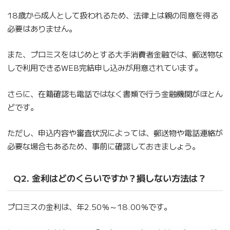
18歳から成人として扱われるため、法律上は親の同意を得る
必要はありません。
また、プロミスをはじめとする大手消費者金融では、郵送物な
しで利用できるWEB完結申し込みが用意されています。
さらに、在籍確認も電話ではなく書類で行う金融機関がほとん
どです。
ただし、申込内容や審査状況によっては、郵送物や電話連絡が
必要な場合もあるため、事前に確認しておきましょう。
Q2. 金利はどのくらいですか？損しない方法は？
プロミスの金利は、年2.50％～18.00％です。