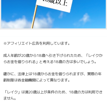
※アフィリエイト広告を利用しています。
成人年齢が20歳から18歳へ引き下げられたため、「レイクか
らお金を借りられる」と考える18歳の方は多いでしょう。
確かに、法律上は18歳からお金を借りられますが、実際の年
齢制限は各金融機関によって異なります。
「レイク」は満20歳以上が条件のため、18歳の方は利用でき
ません。