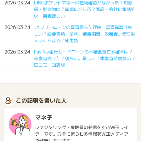
2026.03.24
LINEポケットマネーの在籍確認がなかった？知恵
袋・郵送物は？職場にバレる？家族・会社に電話怖
い・審査厳しい
2026.03.24
JAフリーローンの審査落ちた理由。審査基準は厳
しい？必要書類、金利、審査期間、仮審査。借り換
えいくらまで？知恵袋
2026.03.24
PayPay銀行カードローンの本審査落ちる確率は？
仮審査通った？落ちた。厳しい？本審査時間長い？
口コミ・知恵袋
この記事を書いた人
マネ子
ファクタリング・金融系の発信をするWEBライ
ターです。お金にまつわる情報をWEBメディア
で執筆しています。