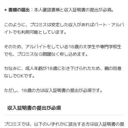
書類の提出
：本人確認書類と収入証明書の提出が必須。
このように、プロミスは安定した収入があればパート・アルバ
イトでも利用可能としています。
そのため、アルバイトをしている18歳の大学生や専門学校生
でも、プロミスなら問題なく申し込めます。
ちなみに、成人年齢が18歳に引き下げられたため、親の同意
なしでOKです。
ただし、18歳の方は収入証明書の提出が必須です。
収入証明書の提出が必須
プロミスでは、以下のいずれかに該当する方は収入証明書の提