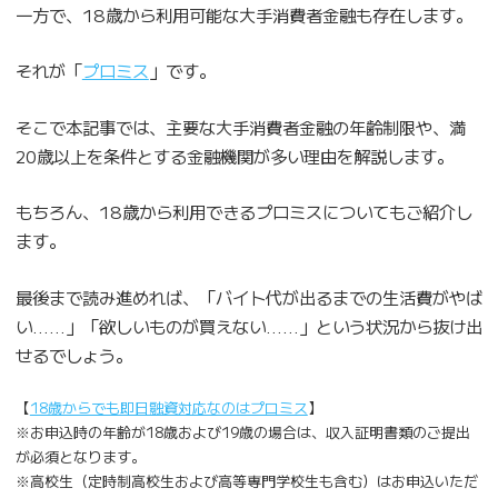
一方で、18歳から利用可能な大手消費者金融も存在します。
それが「
プロミス
」です。
そこで本記事では、主要な大手消費者金融の年齢制限や、満
20歳以上を条件とする金融機関が多い理由を解説します。
もちろん、18歳から利用できるプロミスについてもご紹介し
ます。
最後まで読み進めれば、「バイト代が出るまでの生活費がやば
い……」「欲しいものが買えない……」という状況から抜け出
せるでしょう。
【
18歳からでも即日融資対応なのはプロミス
】
※お申込時の年齢が18歳および19歳の場合は、収入証明書類のご提出
が必須となります。
※高校生（定時制高校生および高等専門学校生も含む）はお申込いただ