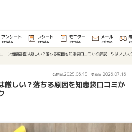
アンケート
レシート
モニター
メール
で貯める
で貯める
で貯める
で貯める
で
ローン増額審査は厳しい？落ちる原因を知恵袋口コミから解説｜やばいリス
2025.06.13
2026.07.16
公開日:
更新日:
は厳しい？落ちる原因を知恵袋口コミか
ク