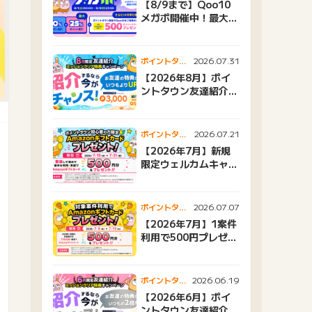
【8/9まで】Qoo10
メガポ開催中！最大
25%還元＆500ptプ
レゼント
2026.07.31
ポイントタウ
ンニュース
【2026年8月】ポイ
ントタウン友達紹介キ
ャンペーンおすすめ広
告紹介
2026.07.21
ポイントタウ
ンニュース
【2026年7月】新規
限定ウェルカムキャン
ペーン
2026.07.07
ポイントタウ
ンニュース
【2026年7月】1案件
利用で500円プレゼン
トキャンペーン
2026.06.19
ポイントタウ
ンニュース
【2026年6月】ポイ
ントタウン友達紹介キ