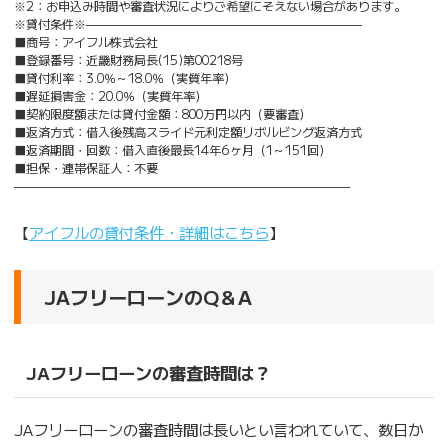
※2：お申込み時間や審査状況によりご希望にそえない場合があります。
※貸付条件※———————————————————————
■商号：アイフル株式会社
■登録番号：近畿財務局長(15)第00218号
■貸付利率：3.0％～18.0％（実質年率）
■遅延損害金：20.0％（実質年率）
■契約限度額または貸付金額：800万円以内（要審査）
■返済方式：借入後残高スライド元利定額リボルビング返済方式
■返済期間・回数：借入直後最長14年6ヶ月（1～151回）
■担保・連帯保証人：不要
————————————————————————————
【
アイフルの貸付条件・詳細はこちら
】
JAフリーローンのQ＆A
JAフリーローンの審査時間は？
JAフリーローンの審査時間は長いとい言われていて、数日か