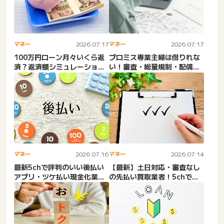
マネー
2026.07.17
マネー
2026.07.17
100万円ローン月々いくら返
プロミス専業主婦は借りれな
済？返済額シミュレーショ
い！審査・総量規制・配偶者
ン！100万借りるには年収...
貸付。知恵袋。収入なしの
カ...
マネー
2026.07.14
マネー
2026.07.16
【最新】土日対応・審査なし
最新5chで評判のいい後払い
の先払い買取業者！5chで口
アプリ・ツケ払い現金化業
コミ評判の良いのはどこ？...
者。ヒアリングなし・独立
系...