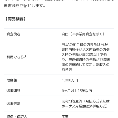
要書類をご紹介します。
【商品概要】
資金使途
自由（※事業用資金を除く）
当JAの組合員の方または当JA
地区内居住か地区内勤務の方借
入時の年齢が満20歳以上であ
利用できる人
り、最終償還時の年齢が75歳未
満の方継続して安定した収入の
ある方
限度額
1,000万円
返済期間
6ヶ月以上15年以内
元利均等返済（月払方式または
返済方法
ボーナス月増額返済併用方式）
担保・保証人
不要