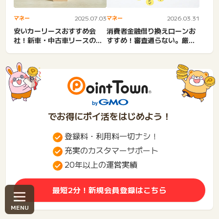
マネー
2025.07.03
マネー
2026.03.31
安いカーリースおすすめ会
消費者金融借り換えローンお
社！新車・中古車リースの相
すすめ！審査通らない。厳し
場。1万円で乗れる？料金を
い？デメリット・銀行・ろ
抑...
う...
でお得にポイ活をはじめよう！
登録料・利用料一切ナシ！
充実のカスタマーサポート
20年以上の運営実績
最短2分！新規会員登録はこちら