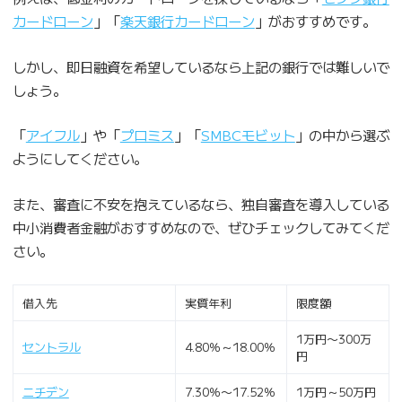
カードローン
」「
楽天銀行カードローン
」がおすすめです。
しかし、即日融資を希望しているなら上記の銀行では難しいで
しょう。
「
アイフル
」や「
プロミス
」「
SMBCモビット
」の中から選ぶ
ようにしてください。
また、審査に不安を抱えているなら、独自審査を導入している
中小消費者金融がおすすめなので、ぜひチェックしてみてくだ
さい。
借入先
実質年利
限度額
1万円〜300万
セントラル
4.80％～18.00％
円
ニチデン
7.30％〜17.52％
1万円～50万円