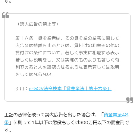
す。
（誇大広告の禁止等）
第十六条 貸金業者は、その貸金業の業務に関して
広告又は勧誘をするときは、貸付けの利率その他の
貸付けの条件について、著しく事実に相違する表示
若しくは説明をし、又は実際のものよりも著しく有
利であると人を誤認させるような表示若しくは説明
をしてはならない。
引用：
e-GOV法令検索「貸金業法｜第十六条」
上記の法律を破って誇大広告を出した場合は、「
貸金業法48
条
」に則って1年以下の懲役もしくは300万円以下の罰金刑で
す。