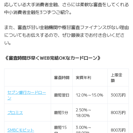
応している大手消費者金融、さらには柔軟な審査をしてくれる
中小消費者金融を3つずつご紹介。
また、審査が甘い金融機関や極甘審査ファイナンスがない理由
についてもお伝えするので、ぜひ最後までお付き合いくださ
い。
《審査時間が早くWEB完結OKなカードローン》
上限金
審査時間
実質年利
額
セブン銀行カードロー
最短翌日
12.0％～15.0％
300万円
ン
2.50％～
プロミス
最短3分
800万円
18.00％
最短15
3.00％～
SMBCモビット
800万円
分
18.00％