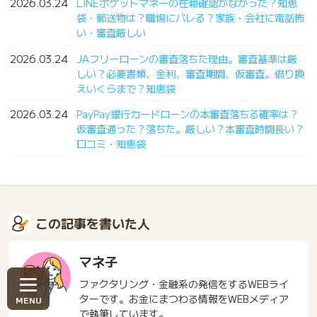
2026.03.24
LINEポケットマネーの在籍確認がなかった？知恵
袋・郵送物は？職場にバレる？家族・会社に電話怖
い・審査厳しい
2026.03.24
JAフリーローンの審査落ちた理由。審査基準は厳
しい？必要書類、金利、審査期間、仮審査。借り換
えいくらまで？知恵袋
2026.03.24
PayPay銀行カードローンの本審査落ちる確率は？
仮審査通った？落ちた。厳しい？本審査時間長い？
口コミ・知恵袋
この記事を書いた人
マネ子
ファクタリング・金融系の発信をするWEBライ
ターです。お金にまつわる情報をWEBメディア
で執筆しています。