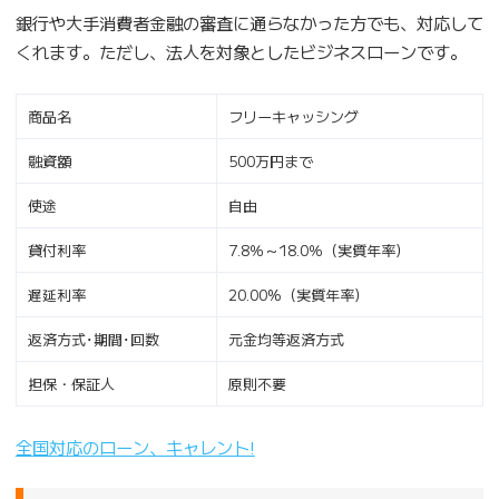
銀行や大手消費者金融の審査に通らなかった方でも、対応して
くれます。ただし、法人を対象としたビジネスローンです。
商品名
フリーキャッシング
融資額
500万円まで
使途
自由
貸付利率
7.8％～18.0％（実質年率）
遅延利率
20.00%（実質年率）
返済方式･期間･回数
元金均等返済方式
担保・保証人
原則不要
全国対応のローン、キャレント!