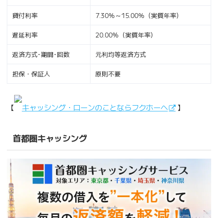
貸付利率
7.30％～15.00％（実質年率）
遅延利率
20.00%（実質年率）
返済方式･期間･回数
元利均等返済方式
担保・保証人
原則不要
【
キャッシング・ローンのことならフクホーへ
】
首都圏キャッシング