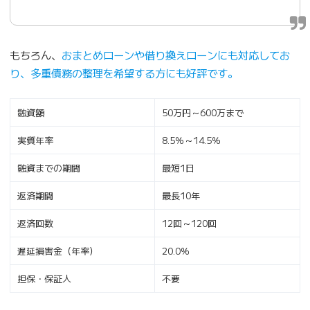
もちろん、
おまとめローンや借り換えローンにも対応してお
り、多重債務の整理を希望する方にも好評です。
融資額
50万円～600万まで
実質年率
8.5％～14.5％
融資までの期間
最短1日
返済期間
最長10年
返済回数
12回～120回
遅延損害金（年率）
20.0％
担保・保証人
不要