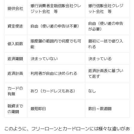
銀行消費者金融信販会社クレ
銀行信販会社クレジ
提供会社
ジット会社 等
ット会社 等
自由（使い道の申告
資金使途
自由（使い道の申告は不要）
が必要）
限度額の範囲内で何度でも可
最初に一括で借り入
借入回数
能
れる
返済期間
決まっていない
決まっている
返済計画表に基づい
返済計画
利用者が自由に決められる
て返す
カードの
あり（カードレスもある）
なし
有無
融資まで
最短即日
数日～数週間
の期間
このように、フリーローンとカードローンには様々な違いがあ