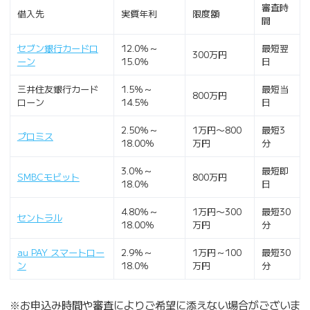
審査時
借入先
実質年利
限度額
間
セブン銀行カードロ
12.0％～
最短翌
300万円
ーン
15.0％
日
三井住友銀行カード
1.5％～
最短当
800万円
ローン
14.5％
日
2.50％～
1万円〜800
最短3
プロミス
18.00％
万円
分
3.0％～
最短即
SMBCモビット
800万円
18.0％
日
4.80％～
1万円〜300
最短30
セントラル
18.00％
万円
分
au PAY スマートロー
2.9％～
1万円～100
最短30
ン
18.0％
万円
分
※お申込み時間や審査によりご希望に添えない場合がございま