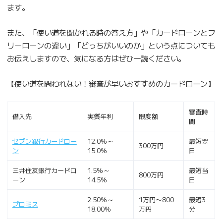
ます。
また、「使い道を聞かれる時の答え方」や「カードローンとフ
リーローンの違い」「どっちがいいのか」という点についても
お伝えしますので、気になる方はぜひ一読ください。
【使い道を問われない！審査が早いおすすめのカードローン】
審査時
借入先
実質年利
限度額
間
セブン銀行カードロー
12.0％～
最短翌
300万円
ン
15.0％
日
三井住友銀行カードロ
1.5％～
最短当
800万円
ーン
14.5％
日
2.50％～
1万円〜800
最短3
プロミス
18.00％
万円
分