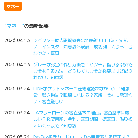
マネー
マネー
の最新記事
2026.04.13
ツイッター個人融資優良5ch最新！口コミ・先払
い・インスタ・知恵袋体験談・成功例・くじら・さ
わやか・審査
2026.04.13
グレーなお金の作り方緊急！ピンチ。借りる以外で
お金を作る方法。どうしてもお金が必要だけど借り
れない。知恵袋
2026.03.24
LINEポケットマネーの在籍確認がなかった？知恵
袋・郵送物は？職場にバレる？家族・会社に電話怖
い・審査厳しい
2026.03.24
JAフリーローンの審査落ちた理由。審査基準は厳
しい？必要書類、金利、審査期間、仮審査。借り換
えいくらまで？知恵袋
2026.03.24
PayPay銀行カードローンの本審査落ちる確率は？