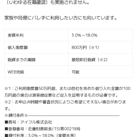
（いわゆる在籍確認）も実施されません。
家族や同僚にバレずに利用したい方にも向いています。
実質年利
3.0％～18.0％
借入限度額
800万円（※1）
融資までの期間
最短即日融資（※2）
WEB完結
可能
※1：ご利用限度額50万円超、または他社を含めた借り入れ金額が100
万円超の場合は源泉徴収票など収入を証明するものが必要です。
※2：お申込み時間や審査状況によりご希望にそえない場合がありま
す。
※貸付条件※———————————————————————
■商号：アイフル株式会社
■登録番号：近畿財務局長(15)第00218号
■貸付利率：3.0％～18.0％（実質年率）