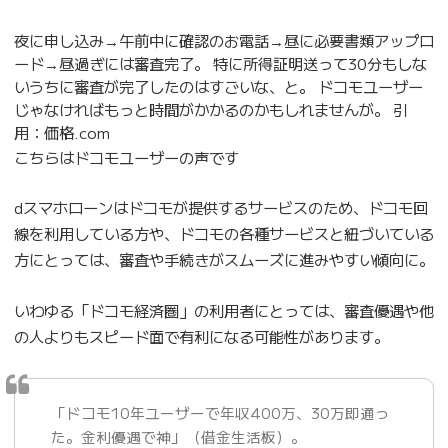
夜に申し込み→午前中に確認のお電話→昼に必要書類アップロ
ード→昼過ぎには審査完了。 特に所得証明送って30分もしな
いうちに審査が完了したのはすごいな、と。 ドコモユーザー
じゃなければもっと時間がかかるのかもしれませんが。 引
用：価格.com
こちらはドコモユーザーの声です
dスマホローンはドコモが提供するサービスのため、ドコモ回
線を利用している方や、ドコモの各種サービスと紐づいている
方にとっては、審査や手続きがスムーズに進みやすい傾向に。
いわゆる「ドコモ経済圏」の利用者にとっては、審査優遇や他
の人よりもスピード面で有利になる可能性があります。
「ドコモ10年ユーザーで年収400万、30万即通っ
た。金利優遇で神」（借金生活板）。