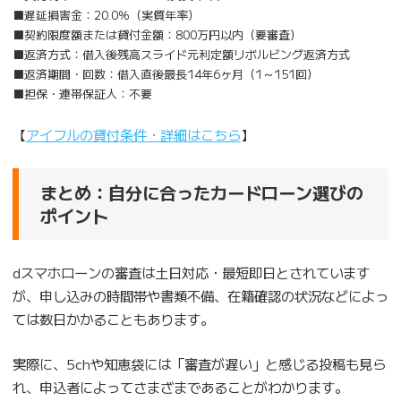
■遅延損害金：20.0％（実質年率）
■契約限度額または貸付金額：800万円以内（要審査）
■返済方式：借入後残高スライド元利定額リボルビング返済方式
■返済期間・回数：借入直後最長14年6ヶ月（1～151回）
■担保・連帯保証人：不要
【
アイフルの貸付条件・詳細はこちら
】
まとめ：自分に合ったカードローン選びの
ポイント
dスマホローンの審査は土日対応・最短即日とされています
が、申し込みの時間帯や書類不備、在籍確認の状況などによっ
ては数日かかることもあります。
実際に、5chや知恵袋には「審査が遅い」と感じる投稿も見ら
れ、申込者によってさまざまであることがわかります。