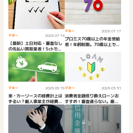
マネー
2026.07.17
マネー
2026.07.14
プロミス70歳以上の年金受給
【最新】土日対応・審査なし
者！年齢制限。70歳以上で借
の先払い買取業者！5chで口
り入れ可能な金融会社は...
コミ評判の良いのはどこ？...
マネー
2025.05.15
マネー
2026.03.31
車・カーリースの経費計上は
消費者金融借り換えローンお
ずるい？個人事業主が経費計
すすめ！審査通らない。厳し
上するデメリット！落とせ
い？デメリット・銀行・ろ
る...
う...