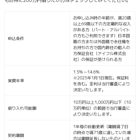
お申し込み時の年齢が、満20歳
以上69歳以下の方定期的な収入
がある方（パート・アルバイト
の方もご利用できます）日本国
申込条件
籍の方または外国籍で永住権を
お持ちの方で国内居住の個人の
方保証会社（アイフル株式会
社）の保証が受けられる方
1.5%～14.6%
※2025年1月1日現在。保証料
実質年率
を含む。金利は当行審査により
決定いたします。
10万円以上1,000万円以下（10
借り入れ可能額
万円単位）の範囲で当行審査に
より決定いたします。
1年毎の自動更新（期間満了日
の時点で満71歳に達していた場
契約期間
合は期間延長しないものとしま