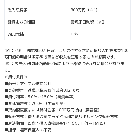
借入限度額
800万円（※1）
融資までの期間
最短即日融資（※2）
WEB完結
可能
※1：ご利用限度額50万円超、または他社を含めた借り入れ金額が100
万円超の場合は源泉徴収票など収入を証明するものが必要です。
※2：お申込み時間や審査状況によりご希望にそえない場合がありま
す。
※貸付条件※———————————————————————
■商号：アイフル株式会社
■登録番号：近畿財務局長(15)第00218号
■貸付利率：3.0％～18.0％（実質年率）
■遅延損害金：20.0％（実質年率）
■契約限度額または貸付金額：800万円以内（要審査）
■返済方式：借入後残高スライド元利定額リボルビング返済方式
■返済期間・回数：借入直後最長14年6ヶ月（1～151回）
■担保・連帯保証人：不要