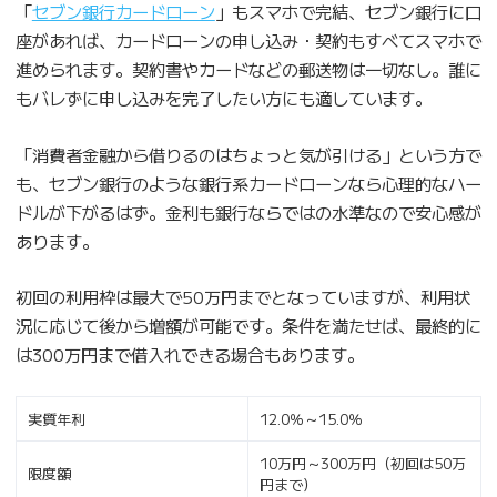
「
セブン銀行カードローン
」もスマホで完結、セブン銀行に口
座があれば、カードローンの申し込み・契約もすべてスマホで
進められます。契約書やカードなどの郵送物は一切なし。誰に
もバレずに申し込みを完了したい方にも適しています。
「消費者金融から借りるのはちょっと気が引ける」という方で
も、セブン銀行のような銀行系カードローンなら心理的なハー
ドルが下がるはず。金利も銀行ならではの水準なので安心感が
あります。
初回の利用枠は最大で50万円までとなっていますが、利用状
況に応じて後から増額が可能です。条件を満たせば、最終的に
は300万円まで借入れできる場合もあります。
実質年利
12.0％～15.0％
10万円～300万円（初回は50万
限度額
円まで）