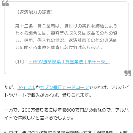
（返済能力の調査）
第十三条 貸金業者は、貸付けの契約を締結しよう
とする場合には、顧客等の収入又は収益その他の資
力、信用、借入れの状況、返済計画その他の返済能
力に関する事項を調査しなければならない。
引用：
e-GOV法令検索「貸金業法｜第十三条」
ただ、
アイフル
や
セブン銀行カードローン
であれば、アルバイ
トやパートで収入があれば、借りられます。
一方で、200万借りるには年収600万円が必要なので、アルバ
イトでは厳しいと言えるでしょう。
理由は、年収の1/3を超える融資を禁止する「総量規制」と呼