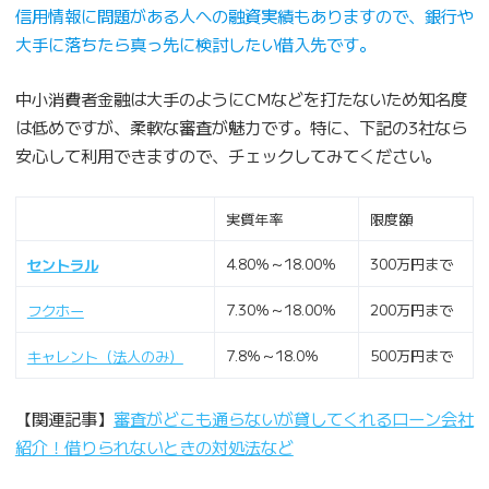
信用情報に問題がある人への融資実績もありますので、銀行や
大手に落ちたら真っ先に検討したい借入先です。
中小消費者金融は大手のようにCMなどを打たないため知名度
は低めですが、柔軟な審査が魅力です。特に、下記の3社なら
安心して利用できますので、チェックしてみてください。
実質年率
限度額
4.80％～18.00％
300万円まで
セントラル
7.30％～18.00％
200万円まで
フクホー
7.8％～18.0％
500万円まで
キャレント（法人のみ）
【関連記事】
審査がどこも通らないが貸してくれるローン会社
紹介！借りられないときの対処法など