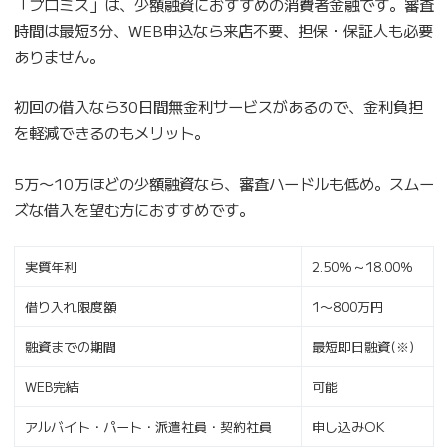
「プロミス」は、少額融資におすすめの消費者金融です。審査
時間は最短3分、WEB申込なら来店不要、担保・保証人も必要
ありません。
初回の借入なら30日間無金利サービスがあるので、金利負担
を軽減できるのもメリット。
5万〜10万ほどの少額融資なら、審査ハードルも低め。スムー
ズな借入を望む方におすすめです。
実質年利
2.50％～18.00％
借り入れ限度額
1〜800万円
融資までの期間
最短即日融資(※)
WEB完結
可能
アルバイト・パート・派遣社員・契約社員
申し込みOK