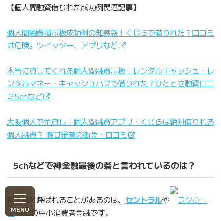
【個人間融資借りれた成功例関連記事】
個人間融資掲示板成功例の知恵袋！くじらで借りれた？口コミ
は危険。ツイッター、アプリなど
本当に貸してくれる個人間融資示板！レンタルキャッシュ・レ
ンタルマネー・キャッシュハブで借りれた？ひととき融資口コ
ミ5chなど
大阪個人で金貸し！個人間融資アプリ・くじらは絶対借りれる
個人融資？ 激甘審査の街金・口コミ
5chなどで神金融最後の砦と言われているのは？
神金融と呼ばれることがあるのは、
セントラル
や
フクホー
などの中小消費者金融です。