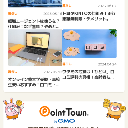
暮らし
2025.06.07
トヨタKINTOの仕組み！走行
暮らし
2025.03.16
距離無制限・デメリット。超
転職エージェントは使うな？
過料金・月間距離オーバ...
仕組み！なぜ無料？やめと
け・むかつく・ひどいと言わ
れ...
暮らし
2024.04.24
ワタミの宅食は「ひどい」口
暮らし
2025.05.13
コミ評判の真相！高齢者も安
オンライン塾大学受験・高校
心？メニュー・料金徹底解説
生安いおすすめ！口コミ・料
金相場・浪人生・学習管
理。...