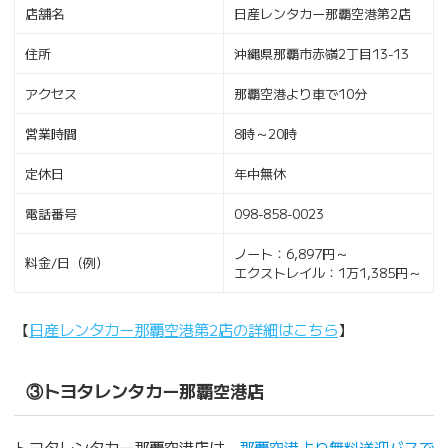
店舗名
日産レンタカー那覇空港第2店
住所
沖縄県那覇市赤嶺2丁目13-13
アクセス
那覇空港より車で10分
営業時間
8時～20時
定休日
年中無休
電話番号
098-858-0023
ノート：6,897円～
料金/日（例）
エクストレイル：1万1,385円～
【
日産レンタカー那覇空港第2店の詳細はこちら
】
③トヨタレンタカー那覇空港店
トヨタレンタカー那覇空港店は、
那覇空港より無料送迎バスで