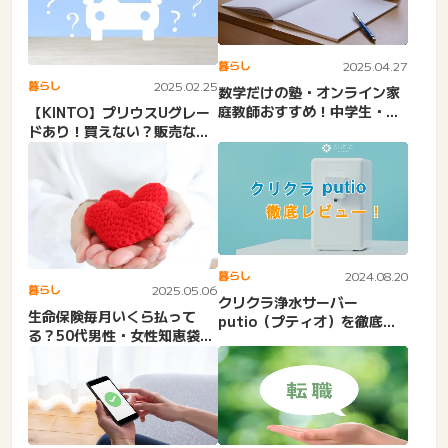
暮らし
2025.04.27
暮らし
2025.02.25
数学だけの塾・オンライン家
庭教師おすすめ！中学生・高
【KINTO】プリウスUグレー
校生・個別指導・社会人向
ドあり！買えない？販売な
け...
い。口コミ・納車・個人な...
暮らし
2024.08.20
暮らし
2025.05.06
クリクラ浄水サーバー
生命保険毎月いくら払って
putio（プティオ）を徹底レ
る？50代男性・女性知恵袋。
ビュー
保険の見直しは不要？必要
か...