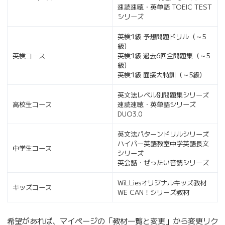
速読速聴・英単語 TOEIC TEST
シリーズ
英検1級 予想問題ドリル（～5
級）
英検コース
英検1級 過去6回全問題集（～5
級）
英検1級 面接大特訓（～5級）
英文法レベル別問題集シリーズ
高校生コース
速読速聴・英単語シリーズ
DUO3.0
英文法パターンドリルシリーズ
ハイパー英語教室中学英語長文
中学生コース
シリーズ
英会話・ぜったい音読シリーズ
WiLLiesオリジナルキッズ教材
キッズコース
WE CAN！シリーズ教材
希望があれば、マイページの「教材一覧と変更」から変更リク