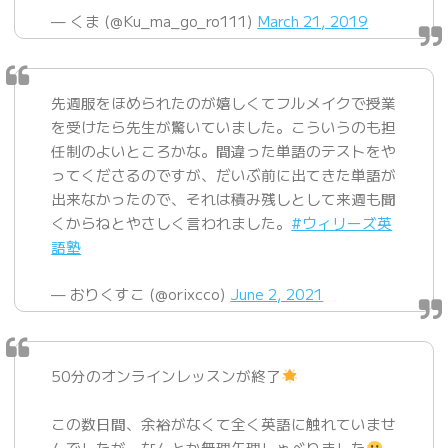
— くま (@Ku_ma_go_ro111)
March 21, 2019
先週服をほめられたのが嬉しくてフルメイクで授業
を受けたら先生が驚いていました。こういうのも担
任制のよいところかな。間違った単語のテストをや
ってくださるのですが、だいぶ前に出てきた単語が
出来なかったので、それは積み残しとして来週も聞
くからねとやさしく言われました。
#ウィリーズ英
語塾
— おりくすこ (@orixcco)
June 2, 2021
50分のオンラインレッスンが終了
この数日間、余裕がなくて全く英語に触れていませ
んでしたが、なんとか無理矢理しゃべりました