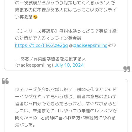
の一次試験からがっつり対策してくれるから1人で
頑張るのに不安がある人にはもってこいのオンライ
ン英会話
【ウィリーズ英語塾】無料体験ってどう？英検１級
の対策ができるオンライン英会話
https://t.co/FIvXAze2gq
@
@aoikeepsmiling
より
— あおい@英語学習者を応援する人
(@aoikeepsmiling)
July 10, 2024
ウィリーズ英会話お試し終了。瞬間英作文とシャド
ーイングをやってもらう感じ。前者は意思の強い学
習者なら自分でできるだろうけど、すぐサボる私と
しては、来週までにコレやってね来週のレッスンで
聞くからね…と講師に言われた方が継続的にやれる
気がした。