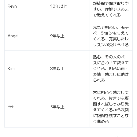
が綺麗で聞き取りや
Reyn
10年以上
すい、理解できるま
で教えてくれる
元気で明るい、モチ
ベーションを与えて
Angel
9年以上
くれる、充実したレ
ッスンが受けられる
熱心、その人のペー
スに合わせて教えて
Kim
8年以上
くれる、明るい声・
表情・励ましに助け
られる
常に明るく励まして
くれる、片言でも質
問すればしっかり教
Yet
5年以上
えてくれるから次回
に疑問を残すことな
く進める