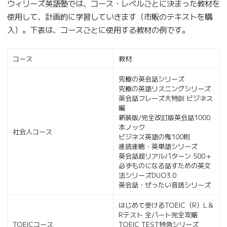
ウィリーズ英語塾では、コース・レベルごとに決まった教材を
使用して、計画的に学習していきます（市販のテキストを購
入）。下表は、コースごとに使用する教材の例です。
コース
教材
究極の英会話シリーズ
究極の英語リスニングシリーズ
英会話フレーズ大特訓 ビジネス
編
新装版/完全改訂版英会話1000
本ノック
社会人コース
ビジネス英語の鬼100則
速読速聴・英単語シリーズ
英会話超リアルパターン 500＋
必ずものになる話すための英文
法シリーズDUO3.0
英会話・ぜったい音読シリーズ
はじめて受けるTOEIC（R）L＆
Rテスト 全パート完全攻略
TOEICコース
TOEIC TEST特急シリーズ