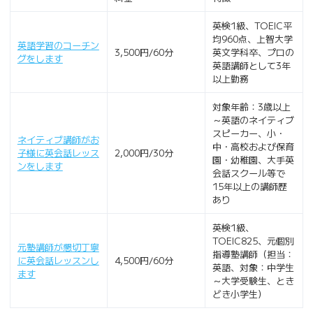
英検1級、TOEIC平
均960点、上智大学
英語学習のコーチン
3,500円/60分
英文学科卒、プロの
グをします
英語講師として3年
以上勤務
対象年齢：3歳以上
～英語のネイティブ
スピーカー、小・
ネイティブ講師がお
中・高校および保育
子様に英会話レッス
2,000円/30分
園・幼稚園、大手英
ンをします
会話スクール等で
15年以上の講師歴
あり
英検1級、
TOEIC825、元個別
元塾講師が懇切丁寧
指導塾講師（担当：
に英会話レッスンし
4,500円/60分
英語、対象：中学生
ます
～大学受験生、とき
どき小学生）