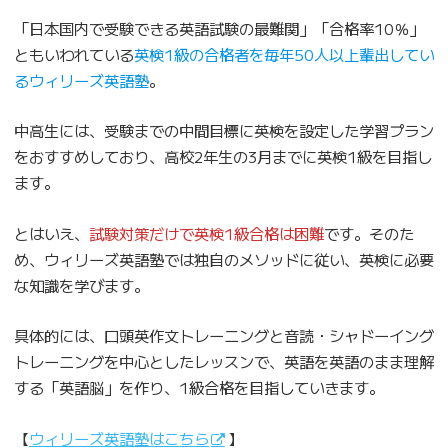
「日本国内で受験できる英語試験の最難関」「合格率10％」
ともいわれている
英検1級の合格者を毎年50人以上輩出してい
るウィリーズ英語塾
。
中高生には、受験までの中間目標に英検を設定した学習プラン
をおすすめしており、高校2年生の3月までに英検1級を目指し
ます。
とはいえ、
試験対策だけで英検1級合格は困難
です。そのた
め、ウィリーズ英語塾では独自のメソッドに従い、英検に必要
な知識を学びます。
具体的には、口頭英作文トレーニングと音読・シャドーイング
トレーニングを中心としたレッスンで、英語を英語のまま理解
する「英語脳」を作り、1級合格を目指していきます。
【
ウィリーズ英語塾はこちら
】