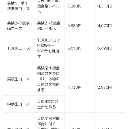
英検1級～準1
英検1・準１
級合格レベル
7,260円
4,510円
級準備コース
へ
英検2~5級準
英検2～5級合
6,380円
4,070円
備コース
格レベルへ
TOEICスコア
800後半〜
TOEICコース
5,610円
3,498円
900台を目指
す
英検準１級合
格の力を身に
高校生コース
つけ、本物の
英語力を獲得
4,730円
2,970円
する
英語4技能の
中学生コース
土台を作る
英語学習習慣
が身に付く、