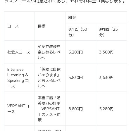
ッスンコースが用意されており、それぞれ料金は異なります。
料金
コース
目標
週1回（50
週1回（25
分）
分）
英語で雑談を
社会人コース
楽しめるレベ
5,280円
3,300円
ルへ
Intensive
「英語に自信
Listening &
があります」
5,830円
3,630円
Speaking コ
と言えるレベ
ース
ルへ
本当に話せる
英語力の証明
VERSANTコ
「VERSANT
8,800円
5,280円
ース
」のテスト対
策