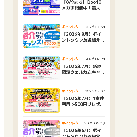
【8/9まで】Qoo10
メガポ開催中！最大
25%還元＆500ptプ
レゼント
2026.07.31
ポイントタウ
ンニュース
【2026年8月】ポイ
ントタウン友達紹介キ
ャンペーンおすすめ広
告紹介
2026.07.21
ポイントタウ
ンニュース
【2026年7月】新規
限定ウェルカムキャン
ペーン
2026.07.07
ポイントタウ
ンニュース
【2026年7月】1案件
利用で500円プレゼン
トキャンペーン
2026.06.19
ポイントタウ
ンニュース
【2026年6月】ポイ
ントタウン友達紹介キ