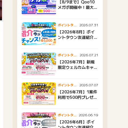
【8/9まで】Qoo10
メガポ開催中！最大
25%還元＆500ptプ
レゼント
2026.07.31
ポイントタウ
ンニュース
【2026年8月】ポイ
ントタウン友達紹介キ
ャンペーンおすすめ広
告紹介
2026.07.21
ポイントタウ
ンニュース
【2026年7月】新規
限定ウェルカムキャン
ペーン
2026.07.07
ポイントタウ
ンニュース
【2026年7月】1案件
利用で500円プレゼン
トキャンペーン
2026.06.19
ポイントタウ
ンニュース
【2026年6月】ポイ
ントタウン友達紹介キ