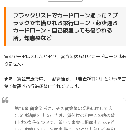
ブラックリストでカードローン通った？ブ
ラックでも借りれる銀行ローン・必ず通る
カードローン・自己破産しても借りれる
所。知恵袋など
冒頭でもお伝えしたとおり、審査に落ちないカードローンはあ
りません。
また、貸金業法では、「必ず通る」「審査が甘い」といった言
葉で勧誘する行為が禁止されています。
第
16条 貸金
業者は、その
貸金業
の業務に関して広
告又は勧誘をするときは、貸付けの利率その他の貸
付けの条件について、著しく事実に相違する表示若
しくは説明をし、又は実際のものよりも著しく有利