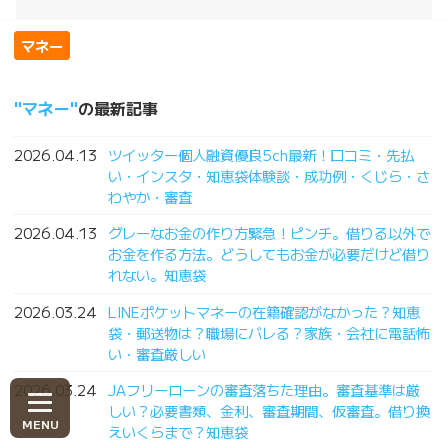
マネー
マネー
の最新記事
2026.04.13
ツイッター個人融資優良5ch最新！口コミ・先払
い・インスタ・知恵袋体験談・成功例・くじら・さ
わやか・審査
2026.04.13
グレーなお金の作り方緊急！ピンチ。借りる以外で
お金を作る方法。どうしてもお金が必要だけど借り
れない。知恵袋
2026.03.24
LINEポケットマネーの在籍確認がなかった？知恵
袋・郵送物は？職場にバレる？家族・会社に電話怖
い・審査厳しい
2026.03.24
JAフリーローンの審査落ちた理由。審査基準は厳
しい？必要書類、金利、審査期間、仮審査。借り換
えいくらまで？知恵袋