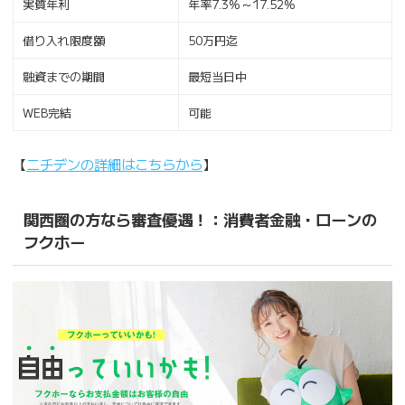
実質年利
年率7.3%～17.52%
借り入れ限度額
50万円迄
融資までの期間
最短当日中
WEB完結
可能
【
ニチデンの詳細はこちらから
】
関西圏の方なら審査優遇！：消費者金融・ローンの
フクホー