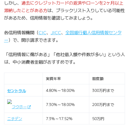
しかし、
過去にクレジットカードの返済やローンを2ヶ月以上
滞納したことがある方
は、ブラックリスト入りしている可能性
があるため、信用情報を確認してみましょう。
各信用情報機関（
CIC
、
JICC
、
全国銀行個人信用情報センタ
ー
）で、開示請求できます。
「信用情報に傷がある」「他社借入額や件数が多い」という人
は、中小消費者金融がおすすめです。
実質年率
限度額
4.80％～18.00％
300万円まで
セントラル
7.30％～18.00％
200万円まで
フクホー
ニチデン
7.3%～17.52%
50万円