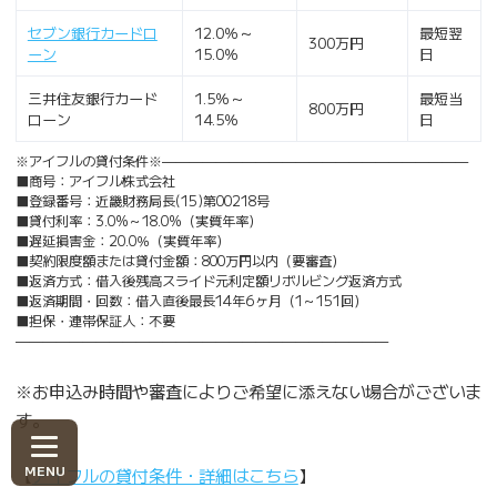
セブン銀行カードロ
12.0％～
最短翌
300万円
ーン
15.0％
日
三井住友銀行カード
1.5％～
最短当
800万円
ローン
14.5％
日
※アイフルの貸付条件※———————————————————————
■商号：アイフル株式会社
■登録番号：近畿財務局長(15)第00218号
■貸付利率：3.0%～18.0%（実質年率）
■遅延損害金：20.0％（実質年率）
■契約限度額または貸付金額：800万円以内（要審査）
■返済方式：借入後残高スライド元利定額リボルビング返済方式
■返済期間・回数：借入直後最長14年6ヶ月（1～151回）
■担保・連帯保証人：不要
————————————————————————————
※お申込み時間や審査によりご希望に添えない場合がございま
す。
【
アイフルの貸付条件・詳細はこちら
】