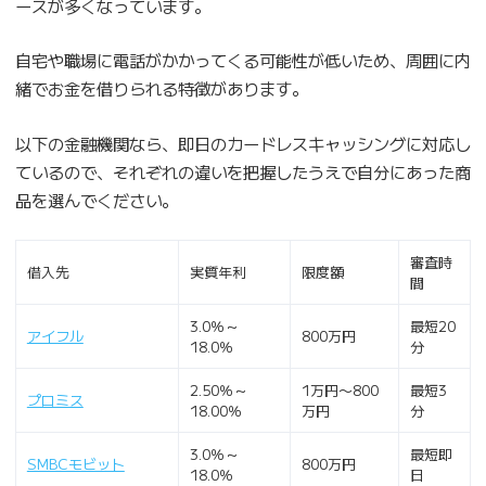
ースが多くなっています。
自宅や職場に電話がかかってくる可能性が低いため、周囲に内
緒でお金を借りられる特徴があります。
以下の金融機関なら、即日のカードレスキャッシングに対応し
ているので、それぞれの違いを把握したうえで自分にあった商
品を選んでください。
審査時
借入先
実質年利
限度額
間
3.0％～
最短20
アイフル
800万円
18.0％
分
2.50％～
1万円〜800
最短3
プロミス
18.00％
万円
分
3.0％～
最短即
SMBCモビット
800万円
18.0％
日