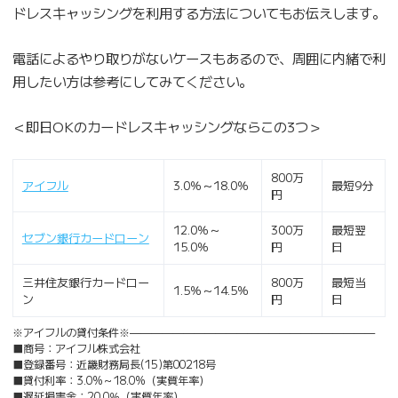
ドレスキャッシングを利用する方法についてもお伝えします。
電話によるやり取りがないケースもあるので、周囲に内緒で利
用したい方は参考にしてみてください。
＜即日OKのカードレスキャッシングならこの3つ＞
800万
アイフル
3.0％～18.0％
最短9分
円
12.0％～
300万
最短翌
セブン銀行カードローン
15.0％
円
日
三井住友銀行カードロー
800万
最短当
1.5％～14.5％
ン
円
日
※アイフルの貸付条件※———————————————————————
■商号：アイフル株式会社
■登録番号：近畿財務局長(15)第00218号
■貸付利率：3.0%～18.0%（実質年率）
■遅延損害金：20.0％（実質年率）