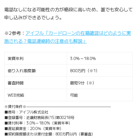
電話なしになる可能性の方が格段に高いため、誰でも安心して
申し込みができるでしょう。
※2参考：
アイフル「カードローンの在籍確認はどのように実
施される？電話連絡時の注意点も解説」
実質年利
3.0％～18.0％
借り入れ限度額
800万円（※1）
審査時間
最短9分（※）
WEB完結
可能
※貸付条件※———————————————————————
■商号：アイフル株式会社
■登録番号：近畿財務局長(15)第00218号
■貸付利率：3.0%～18.0%（実質年率）
■遅延損害金：20.0％（実質年率）
■契約限度額または貸付金額：800万円以内（要審査）