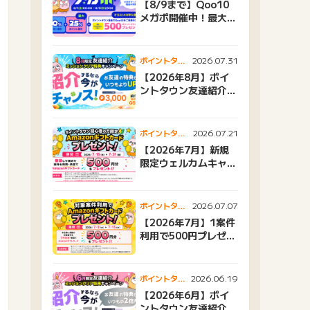
【8/9まで】Qoo10
メガポ開催中！最大
25%還元＆500ptプ
レゼント
2026.07.31
ポイントタウ
ンニュース
【2026年8月】ポイ
ントタウン友達紹介キ
ャンペーンおすすめ広
告紹介
2026.07.21
ポイントタウ
ンニュース
【2026年7月】新規
限定ウェルカムキャン
ペーン
2026.07.07
ポイントタウ
ンニュース
【2026年7月】1案件
利用で500円プレゼン
トキャンペーン
2026.06.19
ポイントタウ
ンニュース
【2026年6月】ポイ
ントタウン友達紹介キ