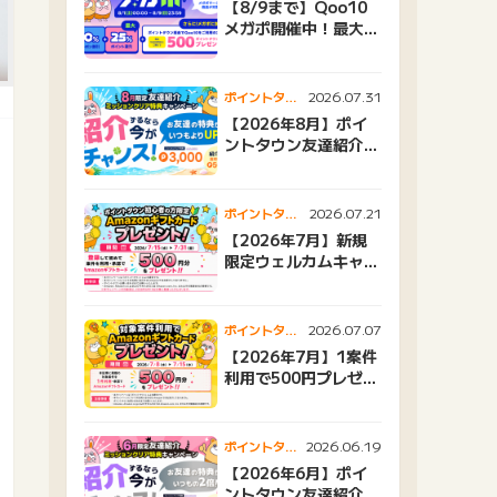
【8/9まで】Qoo10
メガポ開催中！最大
25%還元＆500ptプ
レゼント
2026.07.31
ポイントタウ
ンニュース
【2026年8月】ポイ
ントタウン友達紹介キ
ャンペーンおすすめ広
告紹介
2026.07.21
ポイントタウ
ンニュース
【2026年7月】新規
限定ウェルカムキャン
ペーン
2026.07.07
ポイントタウ
ンニュース
【2026年7月】1案件
利用で500円プレゼン
トキャンペーン
2026.06.19
ポイントタウ
ンニュース
【2026年6月】ポイ
ントタウン友達紹介キ