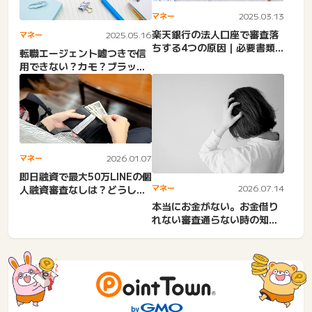
マネー
2025.03.13
楽天銀行の法人口座で審査落
マネー
2025.05.16
ちする4つの原因｜必要書類
転職エージェント嘘つきで信
やデメリットを解説。固定
用できない？カモ？ブラック
電...
ばかり。 不信感・トラブル...
マネー
2026.01.07
即日融資で最大50万LINEの個
マネー
2026.07.14
人融資審査なしは？どうして
も50万必要。今日中...
本当にお金がない。お金借り
れない審査通らない時の知恵
袋口コミ｜お金に困ってい
る...