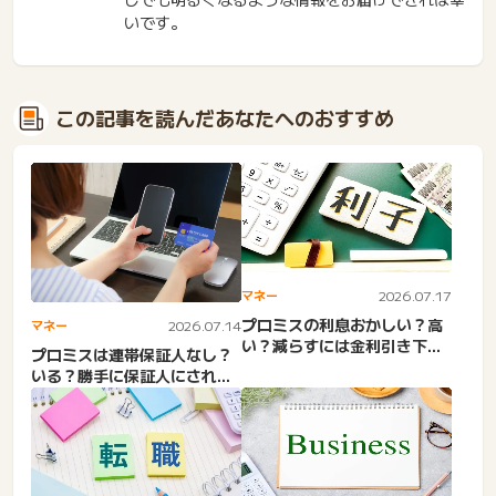
いです。
この記事を読んだあなたへのおすすめ
マネー
2026.07.17
プロミスの利息おかしい？高
マネー
2026.07.14
い？減らすには金利引き下げ
プロミスは連帯保証人なし？
交渉？一日の利息10万円・...
いる？勝手に保証人にされ
た？消費者金融・アイフル・
サ...