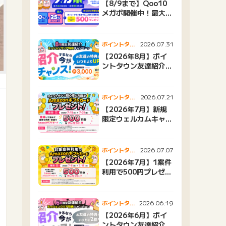
【8/9まで】Qoo10
メガポ開催中！最大
25%還元＆500ptプ
レゼント
2026.07.31
ポイントタウ
ンニュース
【2026年8月】ポイ
ントタウン友達紹介キ
ャンペーンおすすめ広
告紹介
2026.07.21
ポイントタウ
ンニュース
【2026年7月】新規
限定ウェルカムキャン
ペーン
2026.07.07
ポイントタウ
ンニュース
【2026年7月】1案件
利用で500円プレゼン
トキャンペーン
2026.06.19
ポイントタウ
ンニュース
【2026年6月】ポイ
ントタウン友達紹介キ