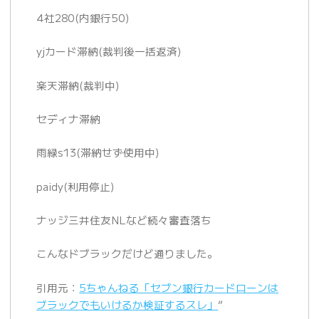
4社280(内銀行50)
yjカード滞納(裁判後一括返済)
楽天滞納(裁判中)
セディナ滞納
雨緑s13(滞納せず使用中)
paidy(利用停止)
ナッジ三井住友NLなど続々審査落ち
こんなドブラックだけど通りました。
引用元：
5ちゃんねる「セブン銀行カードローンは
ブラックでもいけるか検証するスレ」
”