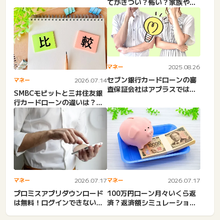
てがきつい？怖い？家族や会
社・職場・家に来る？10年...
マネー
2025.08.26
セブン銀行カードローンの審
マネー
2026.07.14
査保証会社はアプラスではな
SMBCモビットと三井住友銀
くアコム！保証人不要。保
行カードローンの違いは？両
証...
方借りる？どっちがいい？...
マネー
2026.07.17
マネー
2026.07.17
プロミスアプリダウンロード
100万円ローン月々いくら返
は無料！ログインできない・
済？返済額シミュレーショ
ご利用いただけませんはな
ン！100万借りるには年収...