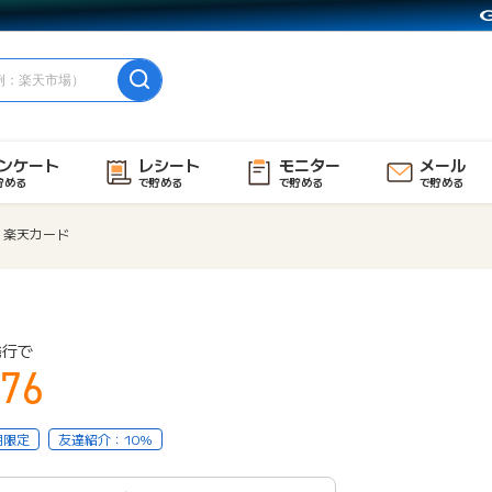
ンケート
レシート
モニター
メール
貯める
で貯める
で貯める
で貯める
楽天カード
発行で
76
用限定
友達紹介：10%