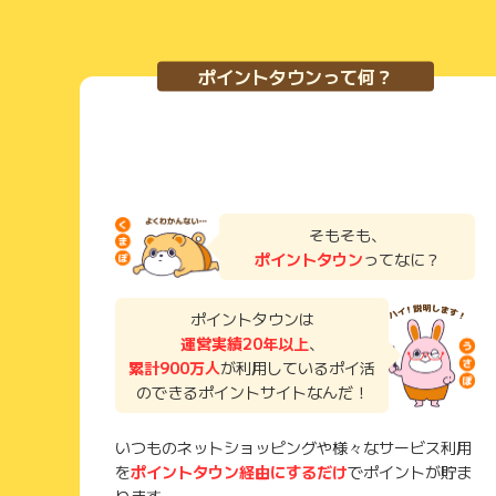
せーや
( 50代 男性 自営業 )
ポイントタウンって何？
銀行、証券会社、クレジットカード、スマホ回線など楽
レミアムカードを長年利用しているが、年会費が一万超
控えており、ノーマルカードに戻すか検討中である。 
ループ大丈夫なのか、不安になる。
そもそも、
てんま
( 60代以上 男性 )
ポイントタウン
ってなに？
楽天市場や楽天トラベル、楽天モバイル、楽天ペイ、楽
ポイントタウンは
を利用する方には、楽天ポイントが多くつくので、楽天
運営実績20年以上
、
利用される方は、楽天ゴールドカードに変更するとさら
累計900万人
が利用しているポイ活
のできるポイントサイトなんだ！
ぴかり。
( 50代 女性 会社員)
いつものネットショッピングや様々なサービス利用
を
ポイントタウン経由にするだけ
でポイントが貯ま
ネットショッピングやホテル宿泊の際は、楽天カードを