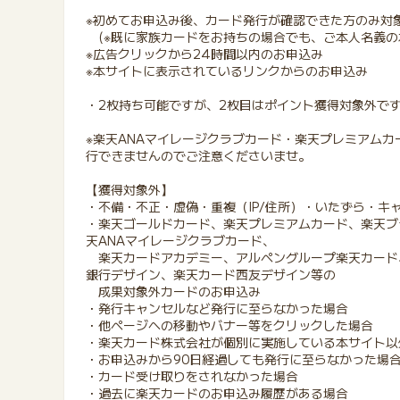
※初めてお申込み後、カード発行が確認できた方のみ対
(※既に家族カードをお持ちの場合でも、ご本人名義の
※広告クリックから24時間以内のお申込み
※本サイトに表示されているリンクからのお申込み
・2枚持ち可能ですが、2枚目はポイント獲得対象外で
※楽天ANAマイレージクラブカード・楽天プレミアム
行できませんのでご注意くださいませ。
【獲得対象外】
・不備・不正・虚偽・重複（IP/住所）・いたずら・キ
・楽天ゴールドカード、楽天プレミアムカード、楽天ブ
天ANAマイレージクラブカード、
楽天カードアカデミー、アルペングループ楽天カード
銀行デザイン、楽天カード西友デザイン等の
成果対象外カードのお申込み
・発行キャンセルなど発行に至らなかった場合
・他ページへの移動やバナー等をクリックした場合
・楽天カード株式会社が個別に実施している本サイト以
・お申込みから90日経過しても発行に至らなかった場
・カード受け取りをされなかった場合
・過去に楽天カードのお申込み履歴がある場合