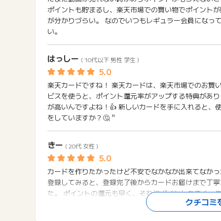
ポイントも貯まるし、楽天市場での買い物でポイントが
が分かりづらい。 なのでいつもレギュラー会員になっ
い。
はっしー
( 10代以下 男性 学生 )
楽天カードですね！ 楽天カードは、楽天市場でのお買
ビスを使うと、ポイント還元率がアップする特典がありま
が高いんですよね！👍 新しいカードを手に入れると
をしていますか？🤔 "
きー
( 20代 女性 )
カードを作りたかったけど不安でなかなか出来てなかっ
登録してみると、登録完了後からカードお届けまで丁寧
た。 ポイントの還元も早く、それにポイントも高く、
クチコミ
です！