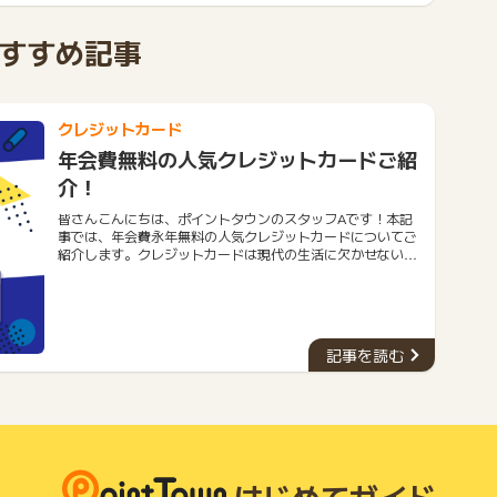
すすめ記事
所でポイントが貯まるので、本当に、お勧めのカードで
している為、そちらでは、最高、16倍のポイントが貯まる
クレジットカード
ポイントが貯まると書かれていますので、是非、16倍で、
のも良いかと思います。
年会費無料の人気クレジットカードご紹
介！
皆さんこんにちは、ポイントタウンのスタッフAです！本記
事では、年会費永年無料の人気クレジットカードについてご
紹介します。クレジットカードは現代の生活に欠かせないツ
ールとなりました。しかし、年会費がかかるものも多く、経
も街のお店でも色々お得に使えるカードです！ 審査が通り
済的な負担になることもあります。そこで今回は、年会費が
楽天市場のポイント還元率が見直され、複数回にわたる改悪
永年無料のおすすめクレジットカード５種類をご紹介しま
したが、これからも持ち続けていたいカードの1つです。
す。今回ご紹介するクレジットカードは、優れた特典やサー
ビスを提供しながらも、年会費を一切支払う必要がありませ
記事を読む
ん。ぜひ、自分に合ったカードを見つけて、お得な生活を送
りましょう。
と更に加算されて嬉しいです。 また、ふるさと納税なども
手2000円分もペイバックできるので、利用しています。
はじめてガイド
ードや支払い方法と併用できるので助かります。