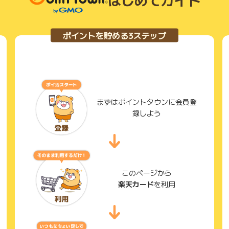
ポイントを貯める3ステップ
天経済圏で生活しているので、クレジットカードも楽天プ
えと高いし、今後ポイント還元率が下がるという大改悪が
楽天経済圏で生活している人達には大打撃である。 楽天グ
まずはポイントタウンに会員登
録しよう
天Edy、楽天銀行、楽天証券など楽天グループのサービス
カードを利用することはとても良いです。 さらに、海外を
に、サービスや楽天ポイントが多くついてきます。
このページから
楽天カード
を利用
利用しています。貯まったポイントを 毎月の支払いとき