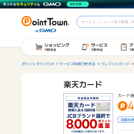
無料診断
ショッピング
サービス
ア
で貯める
で貯める
で
ポイントタウンTOP
サービス利用で貯める
クレジットカード
楽天カード
カード
4
初回利