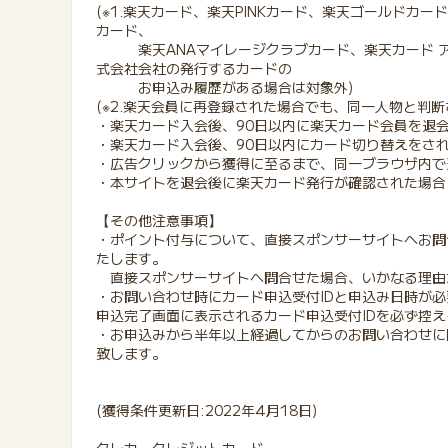
(※1.楽天カード、楽天PINKカード、楽天ゴールドカ
カード、
楽天ANAマイレージクラブカード、楽天カード ア
式会社会社の発行するカードの
お申込み履歴がある場合は対象外)
(※2.楽天会員に再登録された場合でも、同一人物と判断
・楽天カード入会後、90日以内に楽天カード会員を退
・楽天カード入会後、90日以内にカード切り替えをさ
・広告クリックから獲得に至るまで、同一ブラウザ内で
・本サイトを退会後に楽天カード発行が確認された場合
【その他注意事項】
・ポイント付与について、直接スポンサーサイトへお問
たします。
直接スポンサーサイトへ問合せた場合、いかなる理由
・お問い合わせ時にカード申込受付IDと申込み日時が
申込完了画面に表示されるカード申込受付IDを必ず控
・お申込みから半年以上経過してからのお問い合わせに
致します。
(獲得条件更新日:2022年4月18日)