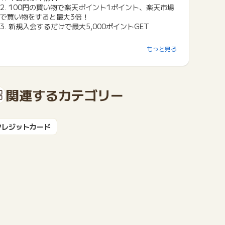
2. 100円の買い物で楽天ポイント1ポイント、楽天市場
で買い物をすると最大3倍！
3. 新規入会するだけで最大5,000ポイントGET
もっと見る
楽天カードとは
楽天グループが提供するクレジットカードの楽天カー
ド。
関連するカテゴリー
年会費は永年無料、新規入会で2,000ポイントGET！ま
た利用すると3,000ポイントが配布されます。友人や家
族に楽天カードを紹介すると1人あたり1,000ポイン
クレジットカード
ト、最大9名9,000ポイントが貰えます！
普段の買い物は100円あたり1ポイント還元、楽天市場
での買い物の場合は最大3倍に！
楽天証券とリンク、楽天カード決済による積み立てでも
ポイントが貯まります！