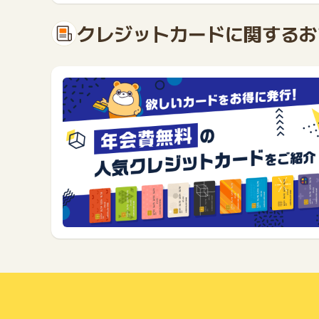
こず
( 40代 女性 )
クレジットカードに関するお
楽天カードは、ドラッグストアや、飲食店など様々な場
す。 私は、楽天市場での買い物も、月に数回は、利用
ようです。 楽天関連のサイトへの登録で、16倍の利用
ポイントを貯められる、楽天カードを1枚、持っておく
m.
( 30代 女性 主婦 )
キャンペーンも色々やっていて、ネットショッピングで
やすく、カードが比較的早く届くところも良いです。 
が続いた為、一時期に比べて使用頻度は減ってしまいま
あゆたん
( 40代 女性 主婦 )
ポイントがたまりやすく、キャンペーンなどに参加する
楽天市場で買い物して、カードを利用すると、ポイント
あとは加盟店が多いため使いやすく、他のクレジットカ