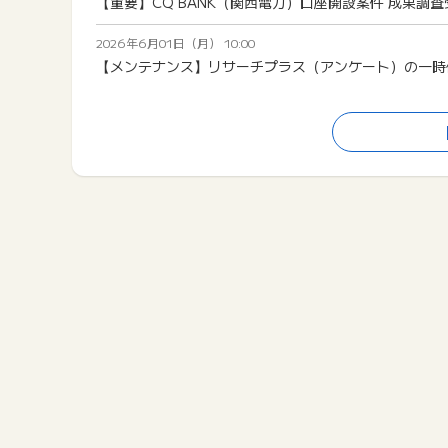
【重要】CQ BANK（関西電力）口座開設案件 成果調
2026年6月01日（月） 10:00
【メンテナンス】リサーチプラス（アンケート）の一時停止のお知ら