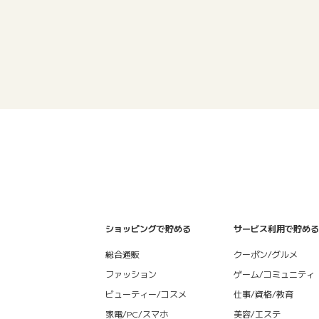
ショッピングで貯める
サービス利用で貯める
総合通販
クーポン/グルメ
ファッション
ゲーム/コミュニティ
ビューティー/コスメ
仕事/資格/教育
家電/PC/スマホ
美容/エステ