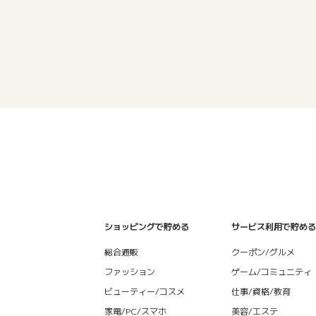
ショッピングで貯める
サービス利用で貯める
総合通販
クーポン/グルメ
ファッション
ゲーム/コミュニティ
ビューティー/コスメ
仕事/資格/教育
家電/PC/スマホ
美容/エステ